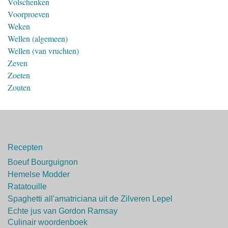
Volschenken
Voorproeven
Weken
Wellen (algemeen)
Wellen (van vruchten)
Zeven
Zoeten
Zouten
Recepten
Boeuf Bourguignon
Hemelse Modder
Ratatouille
Spaghetti all'amatriciana uit de Zilveren Lepel
Echte jus van Gordon Ramsay
Culinair woordenboek