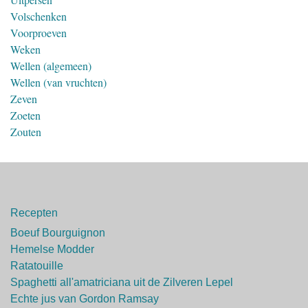
Volschenken
Voorproeven
Weken
Wellen (algemeen)
Wellen (van vruchten)
Zeven
Zoeten
Zouten
Recepten
Boeuf Bourguignon
Hemelse Modder
Ratatouille
Spaghetti all'amatriciana uit de Zilveren Lepel
Echte jus van Gordon Ramsay