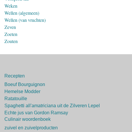
Weken
Wellen (algemeen)
Wellen (van vruchten)
Zeven
Zoeten
Zouten
Recepten
Boeuf Bourguignon
Hemelse Modder
Ratatouille
Spaghetti all'amatriciana uit de Zilveren Lepel
Echte jus van Gordon Ramsay
Culinair woordenboek
zuivel en zuivelproducten