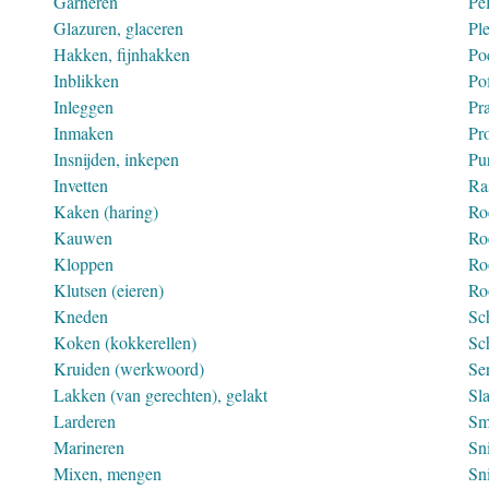
Garneren
Pe
Glazuren, glaceren
Ple
Hakken, fijnhakken
Po
Inblikken
Po
Inleggen
Pr
Inmaken
Pr
Insnijden, inkepen
Pu
Invetten
Ra
Kaken (haring)
Ro
Kauwen
Ro
Kloppen
Ro
Klutsen (eieren)
Roo
Kneden
Sc
Koken (kokkerellen)
Sc
Kruiden (werkwoord)
Se
Lakken (van gerechten), gelakt
Sl
Larderen
Sm
Marineren
Sni
Mixen, mengen
Sn