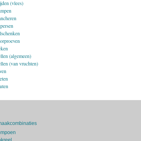
jden (vlees)
ampen
ancheren
tpersen
lschenken
orproeven
ken
llen (algemeen)
llen (van vruchten)
ven
eten
uten
aakcombinaties
ompoen
kreel