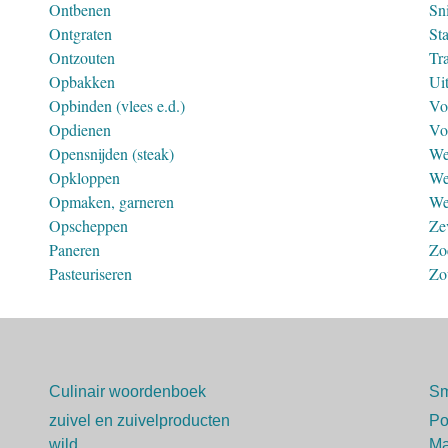
Ontbenen
Sni
Ontgraten
St
Ontzouten
Tr
Opbakken
Ui
Opbinden (vlees e.d.)
Vo
Opdienen
Vo
Opensnijden (steak)
We
Opkloppen
We
Opmaken, garneren
We
Opscheppen
Ze
Paneren
Zo
Pasteuriseren
Zo
Culinair woordenboek
Sm
zuivel en zuivelproducten
P
wild
Ma