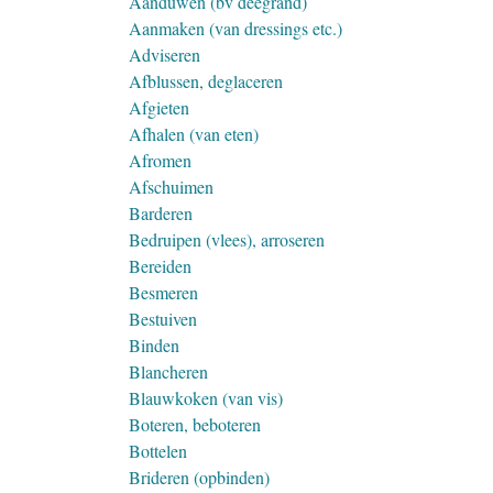
Aanduwen (bv deegrand)
Aanmaken (van dressings etc.)
Adviseren
Afblussen, deglaceren
Afgieten
Afhalen (van eten)
Afromen
Afschuimen
Barderen
Bedruipen (vlees), arroseren
Bereiden
Besmeren
Bestuiven
Binden
Blancheren
Blauwkoken (van vis)
Boteren, beboteren
Bottelen
Brideren (opbinden)