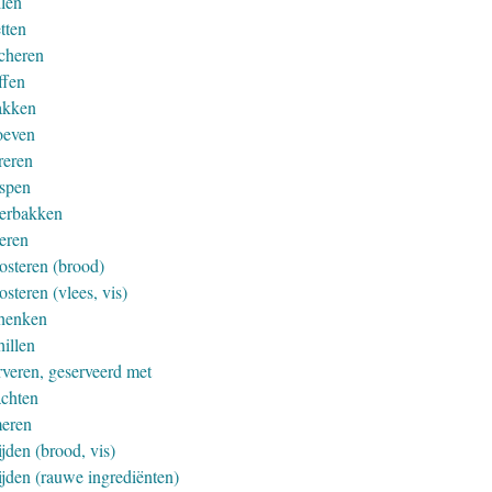
llen
tten
cheren
ffen
akken
oeven
reren
spen
erbakken
eren
osteren (brood)
steren (vlees, vis)
henken
hillen
rveren, geserveerd met
achten
eren
jden (brood, vis)
ijden (rauwe ingrediënten)