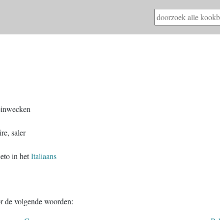
einwecken
re, saler
ceto in het
Italiaans
or de volgende woorden: