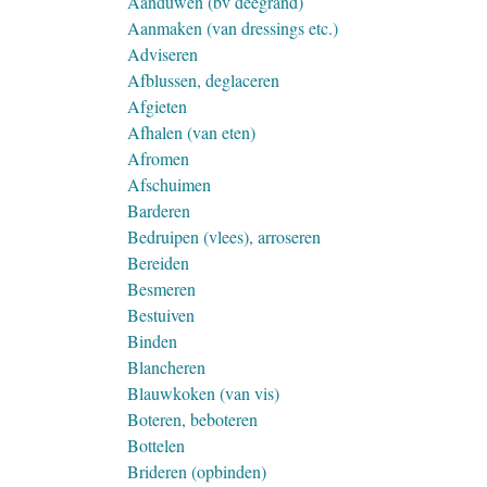
Aanduwen (bv deegrand)
Aanmaken (van dressings etc.)
Adviseren
Afblussen, deglaceren
Afgieten
Afhalen (van eten)
Afromen
Afschuimen
Barderen
Bedruipen (vlees), arroseren
Bereiden
Besmeren
Bestuiven
Binden
Blancheren
Blauwkoken (van vis)
Boteren, beboteren
Bottelen
Brideren (opbinden)