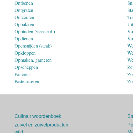
Ontbenen
Sni
Ontgraten
St
Ontzouten
Tr
Opbakken
Ui
Opbinden (vlees e.d.)
Vo
Opdienen
Vo
Opensnijden (steak)
We
Opkloppen
We
Opmaken, garneren
We
Opscheppen
Ze
Paneren
Zo
Pasteuriseren
Zo
Culinair woordenboek
Sm
zuivel en zuivelproducten
P
wild
Ma