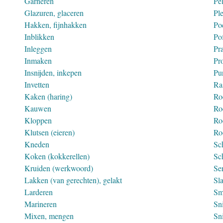
Garneren
Pe
Glazuren, glaceren
Ple
Hakken, fijnhakken
Po
Inblikken
Po
Inleggen
Pr
Inmaken
Pr
Insnijden, inkepen
Pu
Invetten
Ra
Kaken (haring)
Ro
Kauwen
Ro
Kloppen
Ro
Klutsen (eieren)
Roo
Kneden
Sc
Koken (kokkerellen)
Sc
Kruiden (werkwoord)
Se
Lakken (van gerechten), gelakt
Sl
Larderen
Sm
Marineren
Sni
Mixen, mengen
Sn