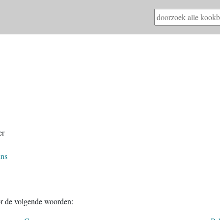
er
ans
or de volgende woorden: