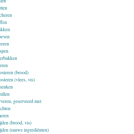
llen
tten
cheren
ffen
akken
oeven
reren
spen
erbakken
eren
osteren (brood)
steren (vlees, vis)
henken
hillen
rveren, geserveerd met
achten
eren
jden (brood, vis)
ijden (rauwe ingrediënten)