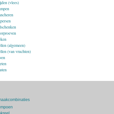
jden (vlees)
ampen
ancheren
tpersen
lschenken
orproeven
ken
llen (algemeen)
llen (van vruchten)
ven
eten
uten
aakcombinaties
ompoen
kreel