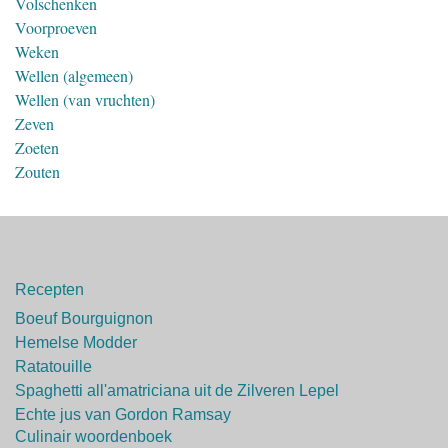
Volschenken
Voorproeven
Weken
Wellen (algemeen)
Wellen (van vruchten)
Zeven
Zoeten
Zouten
Recepten
Boeuf Bourguignon
Hemelse Modder
Ratatouille
Spaghetti all'amatriciana uit de Zilveren Lepel
Echte jus van Gordon Ramsay
Culinair woordenboek