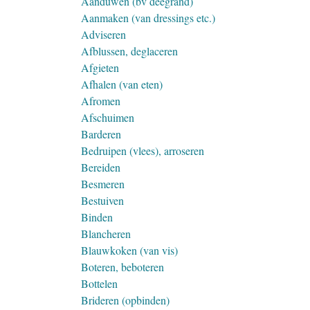
Aanduwen (bv deegrand)
Aanmaken (van dressings etc.)
Adviseren
Afblussen, deglaceren
Afgieten
Afhalen (van eten)
Afromen
Afschuimen
Barderen
Bedruipen (vlees), arroseren
Bereiden
Besmeren
Bestuiven
Binden
Blancheren
Blauwkoken (van vis)
Boteren, beboteren
Bottelen
Brideren (opbinden)