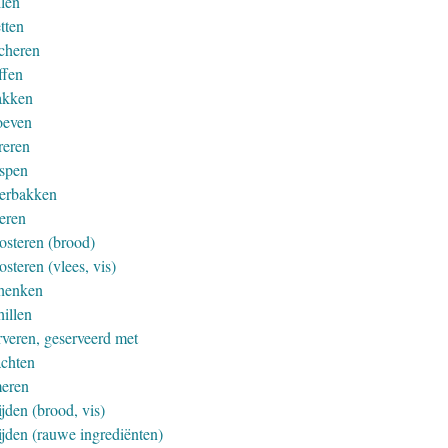
llen
tten
cheren
ffen
akken
oeven
reren
spen
erbakken
eren
osteren (brood)
steren (vlees, vis)
henken
hillen
rveren, geserveerd met
achten
eren
jden (brood, vis)
ijden (rauwe ingrediënten)