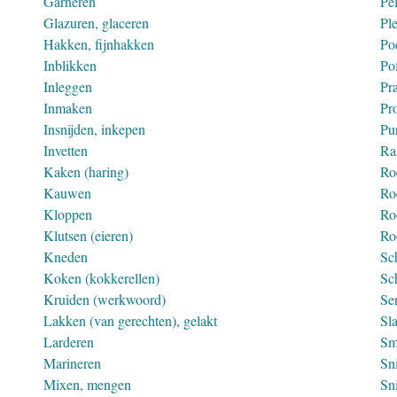
Garneren
Pe
Glazuren, glaceren
Ple
Hakken, fijnhakken
Po
Inblikken
Po
Inleggen
Pr
Inmaken
Pr
Insnijden, inkepen
Pu
Invetten
Ra
Kaken (haring)
Ro
Kauwen
Ro
Kloppen
Ro
Klutsen (eieren)
Roo
Kneden
Sc
Koken (kokkerellen)
Sc
Kruiden (werkwoord)
Se
Lakken (van gerechten), gelakt
Sl
Larderen
Sm
Marineren
Sni
Mixen, mengen
Sn