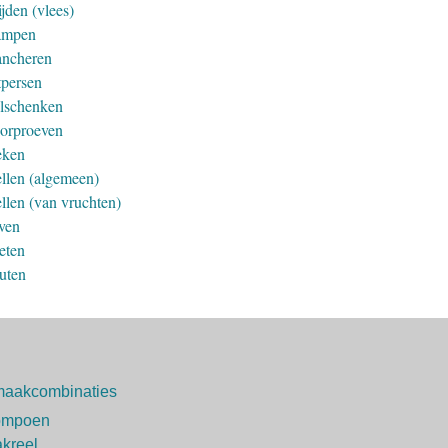
jden (vlees)
ampen
ancheren
tpersen
lschenken
orproeven
ken
llen (algemeen)
llen (van vruchten)
ven
eten
uten
aakcombinaties
ompoen
kreel