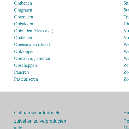
Ontbenen
Sni
Ontgraten
St
Ontzouten
Tr
Opbakken
Ui
Opbinden (vlees e.d.)
Vo
Opdienen
Vo
Opensnijden (steak)
We
Opkloppen
We
Opmaken, garneren
We
Opscheppen
Ze
Paneren
Zo
Pasteuriseren
Zo
Culinair woordenboek
Sm
zuivel en zuivelproducten
P
wild
Ma