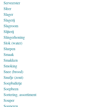
Serveerster
Sfeer
Slager
Slagerij
Slagroom
Slijterij
Slingerhoning
Slok (water)
Slurpen
Smaak
Smakken
Smoking
Snee (brood)
Snufje (zout)
Soepballetje
Soepbeen
Sortering, assortiment
Souper
Souperen