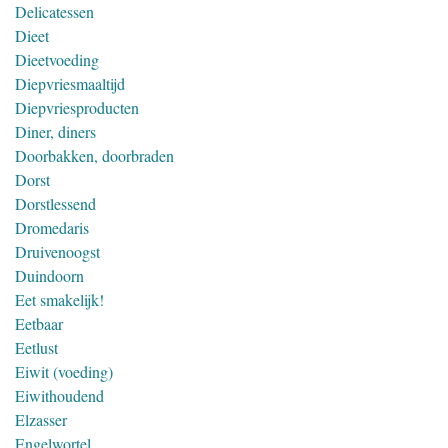
Delicatessen
Dieet
Dieetvoeding
Diepvriesmaaltijd
Diepvriesproducten
Diner, diners
Doorbakken, doorbraden
Dorst
Dorstlessend
Dromedaris
Druivenoogst
Duindoorn
Eet smakelijk!
Eetbaar
Eetlust
Eiwit (voeding)
Eiwithoudend
Elzasser
Engelwortel