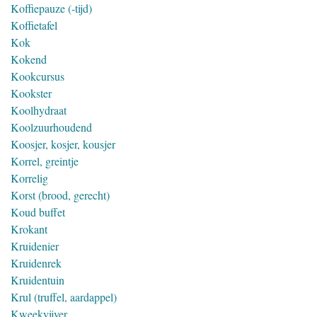
Koffiepauze (-tijd)
Koffietafel
Kok
Kokend
Kookcursus
Kookster
Koolhydraat
Koolzuurhoudend
Koosjer, kosjer, kousjer
Korrel, greintje
Korrelig
Korst (brood, gerecht)
Koud buffet
Krokant
Kruidenier
Kruidenrek
Kruidentuin
Krul (truffel, aardappel)
Kweekvijver