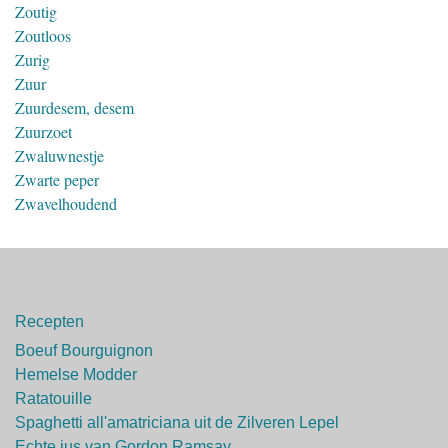
Zoutig
Zoutloos
Zurig
Zuur
Zuurdesem, desem
Zuurzoet
Zwaluwnestje
Zwarte peper
Zwavelhoudend
Recepten
Boeuf Bourguignon
Hemelse Modder
Ratatouille
Spaghetti all'amatriciana uit de Zilveren Lepel
Echte jus van Gordon Ramsay