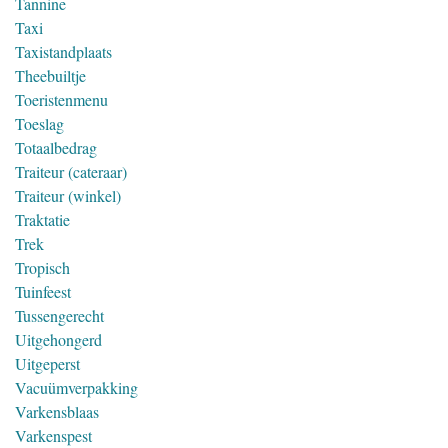
Tannine
Taxi
Taxistandplaats
Theebuiltje
Toeristenmenu
Toeslag
Totaalbedrag
Traiteur (cateraar)
Traiteur (winkel)
Traktatie
Trek
Tropisch
Tuinfeest
Tussengerecht
Uitgehongerd
Uitgeperst
Vacuümverpakking
Varkensblaas
Varkenspest