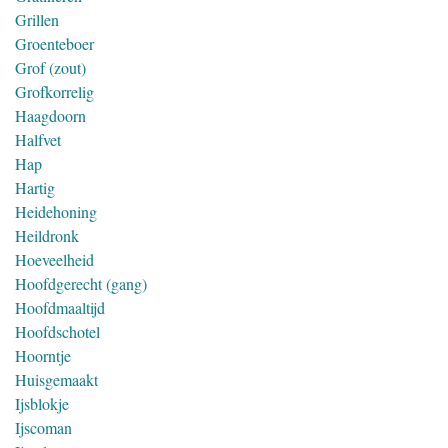
Grillen
Groenteboer
Grof (zout)
Grofkorrelig
Haagdoorn
Halfvet
Hap
Hartig
Heidehoning
Heildronk
Hoeveelheid
Hoofdgerecht (gang)
Hoofdmaaltijd
Hoofdschotel
Hoorntje
Huisgemaakt
Ijsblokje
Ijscoman