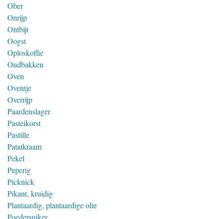
Ober
Onrijp
Ontbijt
Oogst
Oploskoffie
Oudbakken
Oven
Oventje
Overrijp
Paardenslager
Pasteikorst
Pastille
Patatkraam
Pekel
Peperig
Picknick
Pikant, kruidig
Plantaardig, plantaardige olie
Poedersuiker