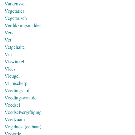
Varkensvet
Vegetariër
Vegetarisch
Verdikkingsmiddel
Vers
Vet
Vetgehalte
Vin
Viswinkel
Vlees
Vleugel
Vlijmscherp
Voedingsstof
Voedingswaarde
Voedsel
Voedselvergiftiging
Voedzaam
Vogelnest (eetbaar)
Voorafje