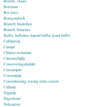
Boeren.. (kaas)
Borreluur
Bot (mes)
Bourgondisch
Bruiloft, bruiloften
Brunch, brunches
Buffet, buffetten, lopend buffet, koud buffet
Cafeïnevrij
Canapé
Chinees restaurant
Citroenschijfje
Conserveringsmiddel
Consumptie
Couvertprijs
Couverttoeslag, toeslag extra couvert
Culinair
Dagprijs
Dagschotel
Delicatesse