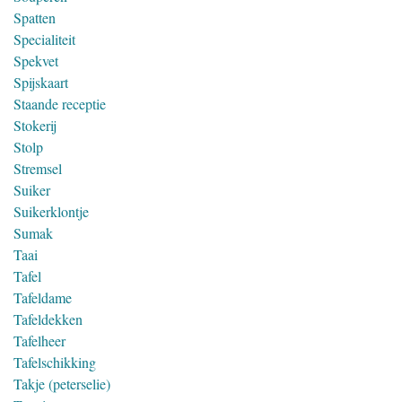
Spatten
Specialiteit
Spekvet
Spijskaart
Staande receptie
Stokerij
Stolp
Stremsel
Suiker
Suikerklontje
Sumak
Taai
Tafel
Tafeldame
Tafeldekken
Tafelheer
Tafelschikking
Takje (peterselie)