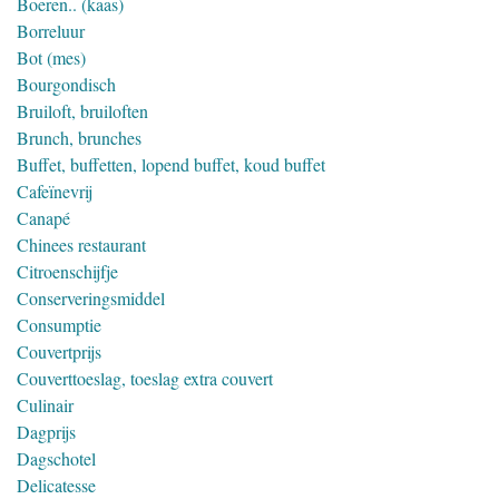
Boeren.. (kaas)
Borreluur
Bot (mes)
Bourgondisch
Bruiloft, bruiloften
Brunch, brunches
Buffet, buffetten, lopend buffet, koud buffet
Cafeïnevrij
Canapé
Chinees restaurant
Citroenschijfje
Conserveringsmiddel
Consumptie
Couvertprijs
Couverttoeslag, toeslag extra couvert
Culinair
Dagprijs
Dagschotel
Delicatesse