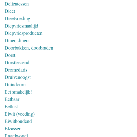
Delicatessen
Dieet
Dieetvoeding
Diepvriesmaaltijd
Diepvriesproducten
Diner, diners
Doorbakken, doorbraden
Dorst
Dorstlessend
Dromedaris
Druivenoogst
Duindoorn
Eet smakelijk!
Eetbaar
Eetlust
Eiwit (voeding)
Eiwithoudend
Elzasser
Engelwortel