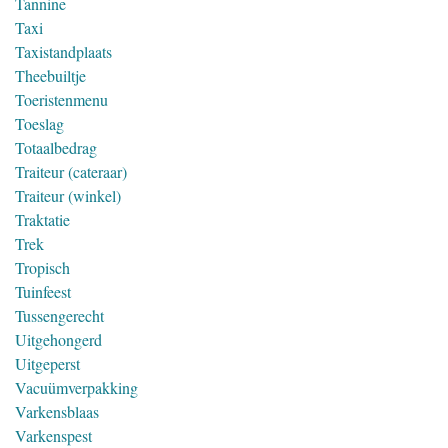
Tannine
Taxi
Taxistandplaats
Theebuiltje
Toeristenmenu
Toeslag
Totaalbedrag
Traiteur (cateraar)
Traiteur (winkel)
Traktatie
Trek
Tropisch
Tuinfeest
Tussengerecht
Uitgehongerd
Uitgeperst
Vacuümverpakking
Varkensblaas
Varkenspest