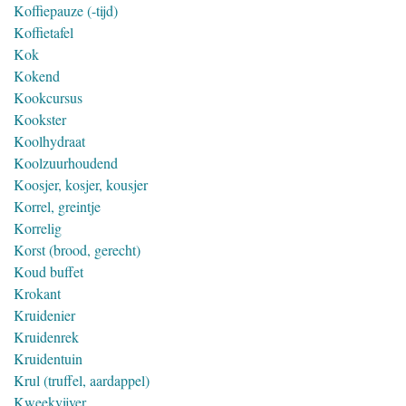
Koffiepauze (-tijd)
Koffietafel
Kok
Kokend
Kookcursus
Kookster
Koolhydraat
Koolzuurhoudend
Koosjer, kosjer, kousjer
Korrel, greintje
Korrelig
Korst (brood, gerecht)
Koud buffet
Krokant
Kruidenier
Kruidenrek
Kruidentuin
Krul (truffel, aardappel)
Kweekvijver