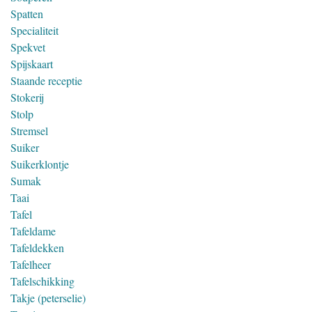
Spatten
Specialiteit
Spekvet
Spijskaart
Staande receptie
Stokerij
Stolp
Stremsel
Suiker
Suikerklontje
Sumak
Taai
Tafel
Tafeldame
Tafeldekken
Tafelheer
Tafelschikking
Takje (peterselie)