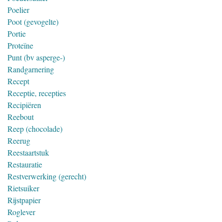
Poelier
Poot (gevogelte)
Portie
Proteïne
Punt (bv asperge-)
Randgarnering
Recept
Receptie, recepties
Recipiëren
Reebout
Reep (chocolade)
Reerug
Reestaartstuk
Restauratie
Restverwerking (gerecht)
Rietsuiker
Rijstpapier
Roglever