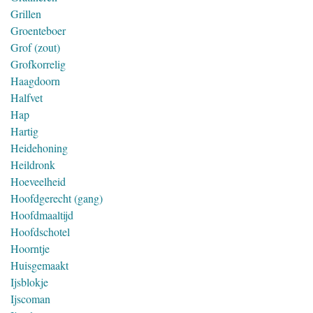
Grillen
Groenteboer
Grof (zout)
Grofkorrelig
Haagdoorn
Halfvet
Hap
Hartig
Heidehoning
Heildronk
Hoeveelheid
Hoofdgerecht (gang)
Hoofdmaaltijd
Hoofdschotel
Hoorntje
Huisgemaakt
Ijsblokje
Ijscoman