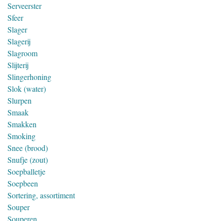
Serveerster
Sfeer
Slager
Slagerij
Slagroom
Slijterij
Slingerhoning
Slok (water)
Slurpen
Smaak
Smakken
Smoking
Snee (brood)
Snufje (zout)
Soepballetje
Soepbeen
Sortering, assortiment
Souper
Souperen