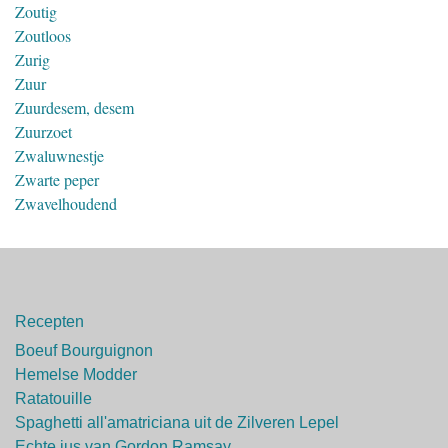
Zoutig
Zoutloos
Zurig
Zuur
Zuurdesem, desem
Zuurzoet
Zwaluwnestje
Zwarte peper
Zwavelhoudend
Recepten
Boeuf Bourguignon
Hemelse Modder
Ratatouille
Spaghetti all'amatriciana uit de Zilveren Lepel
Echte jus van Gordon Ramsay