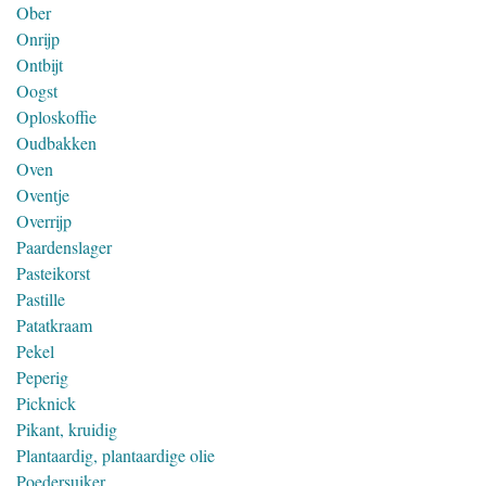
Ober
Onrijp
Ontbijt
Oogst
Oploskoffie
Oudbakken
Oven
Oventje
Overrijp
Paardenslager
Pasteikorst
Pastille
Patatkraam
Pekel
Peperig
Picknick
Pikant, kruidig
Plantaardig, plantaardige olie
Poedersuiker