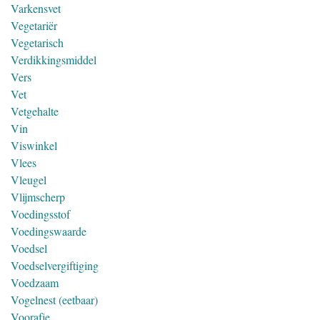
Varkensvet
Vegetariër
Vegetarisch
Verdikkingsmiddel
Vers
Vet
Vetgehalte
Vin
Viswinkel
Vlees
Vleugel
Vlijmscherp
Voedingsstof
Voedingswaarde
Voedsel
Voedselvergiftiging
Voedzaam
Vogelnest (eetbaar)
Voorafje