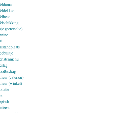
feldame
feldekken
felheer
felschikking
je (peterselie)
nnine
xi
xistandplaats
eebuiltje
eristenmenu
eslag
taalbedrag
iteur (cateraar)
iteur (winkel)
ktatie
ek
opisch
nfeest