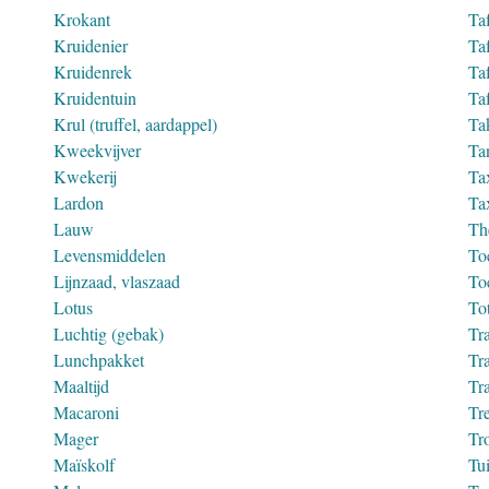
Krokant
Ta
Kruidenier
Ta
Kruidenrek
Ta
Kruidentuin
Ta
Krul (truffel, aardappel)
Tak
Kweekvijver
Ta
Kwekerij
Ta
Lardon
Ta
Lauw
Th
Levensmiddelen
To
Lijnzaad, vlaszaad
To
Lotus
To
Luchtig (gebak)
Tra
Lunchpakket
Tra
Maaltijd
Tra
Macaroni
Tr
Mager
Tr
Maïskolf
Tui