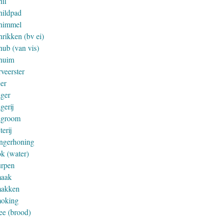
hil
hildpad
himmel
hrikken (bv ei)
hub (van vis)
huim
veerster
eer
ager
gerij
agroom
jterij
ingerhoning
ok (water)
urpen
aak
akken
oking
ee (brood)