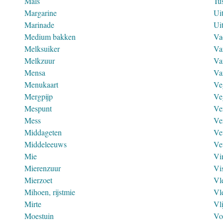
Mals
Tu
Margarine
Ui
Marinade
Ui
Medium bakken
Va
Melksuiker
Va
Melkzuur
Va
Mensa
Va
Menukaart
Ve
Mergpijp
Ve
Mespunt
Ve
Mess
Ve
Middageten
Ve
Middeleeuws
Ve
Mie
Vi
Mierenzuur
Vi
Mierzoet
Vl
Mihoen, rijstmie
Vl
Mirte
Vl
Moestuin
Vo