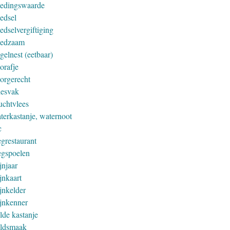
edingswaarde
edsel
edselvergiftiging
edzaam
gelnest (eetbaar)
orafje
orgerecht
iesvak
uchtvlees
terkastanje, waternoot
c
grestaurant
gspoelen
jnjaar
jnkaart
jnkelder
jnkenner
lde kastanje
ldsmaak