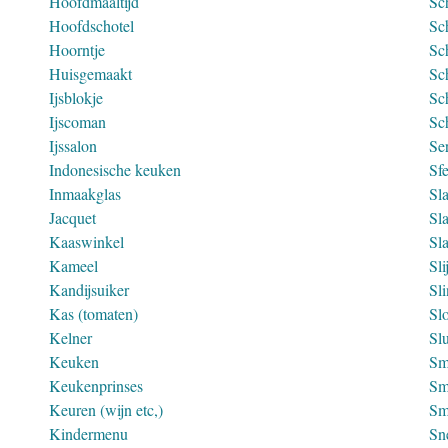
Hoofdmaaltijd
Sc
Hoofdschotel
Sc
Hoorntje
Sc
Huisgemaakt
Sc
Ijsblokje
Sc
Ijscoman
Sc
Ijssalon
Ser
Indonesische keuken
Sf
Inmaakglas
Sl
Jacquet
Sla
Kaaswinkel
Sl
Kameel
Sli
Kandijsuiker
Sl
Kas (tomaten)
Sl
Kelner
Sl
Keuken
Sm
Keukenprinses
Sm
Keuren (wijn etc,)
Sm
Kindermenu
Sn