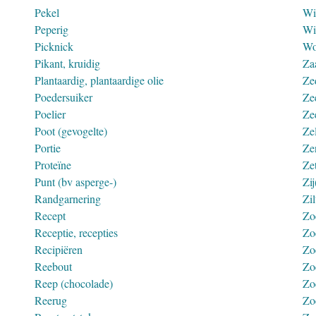
Pekel
Wi
Peperig
Wi
Picknick
Wo
Pikant, kruidig
Za
Plantaardig, plantaardige olie
Ze
Poedersuiker
Ze
Poelier
Ze
Poot (gevogelte)
Ze
Portie
Ze
Proteïne
Ze
Punt (bv asperge-)
Zij
Randgarnering
Zil
Recept
Zo
Receptie, recepties
Zo
Recipiëren
Zo
Reebout
Zo
Reep (chocolade)
Zo
Reerug
Zo