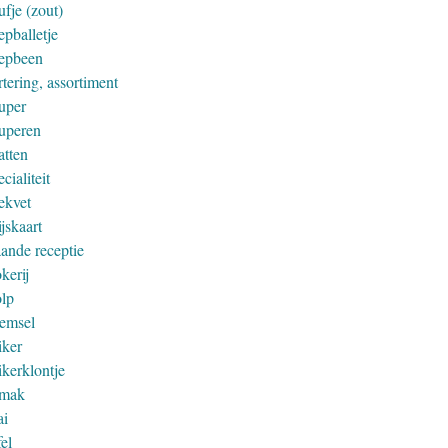
fje (zout)
epballetje
epbeen
tering, assortiment
uper
uperen
atten
cialiteit
ekvet
jskaart
aande receptie
kerij
olp
remsel
iker
ikerklontje
mak
ai
el