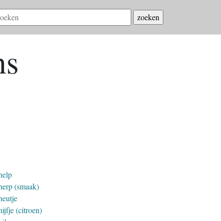
ns
help
herp (smaak)
heutje
ijfje (citroen)