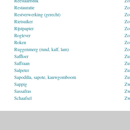
Reestaartstuk
Zo
Restauratie
Zo
Restverwerking (gerecht)
Zo
Rietsuiker
Zo
Rijstpapier
Zo
Roglever
Zo
Roken
Zo
Ruggenmerg (rund, kalf, lam)
Zo
Saffloer
Zu
Saffraan
Zu
Salpeter
Zu
Sapodilla, sapote, kauwgomboom
Zu
Sappig
Zw
Sassafras
Zw
Schaafsel
Zw