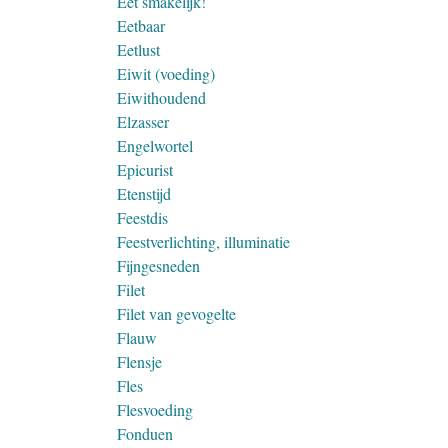
Eet smakelijk!
Eetbaar
Eetlust
Eiwit (voeding)
Eiwithoudend
Elzasser
Engelwortel
Epicurist
Etenstijd
Feestdis
Feestverlichting, illuminatie
Fijngesneden
Filet
Filet van gevogelte
Flauw
Flensje
Fles
Flesvoeding
Fonduen