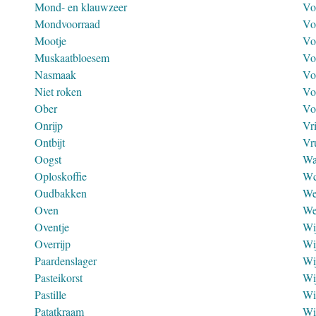
Mond- en klauwzeer
Vo
Mondvoorraad
Vo
Mootje
Vo
Muskaatbloesem
Vo
Nasmaak
Vo
Niet roken
Vo
Ober
Vo
Onrijp
Vr
Ontbijt
Vr
Oogst
Wa
Oploskoffie
W
Oudbakken
We
Oven
We
Oventje
Wi
Overrijp
Wi
Paardenslager
Wi
Pasteikorst
Wi
Pastille
Wi
Patatkraam
Wi