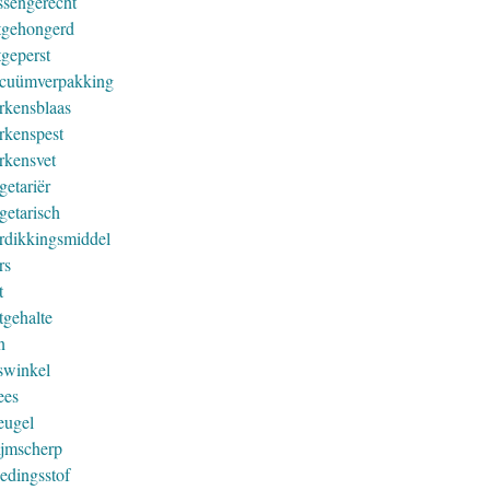
ssengerecht
tgehongerd
tgeperst
cuümverpakking
rkensblaas
rkenspest
rkensvet
getariër
getarisch
rdikkingsmiddel
rs
t
tgehalte
n
swinkel
ees
eugel
ijmscherp
edingsstof