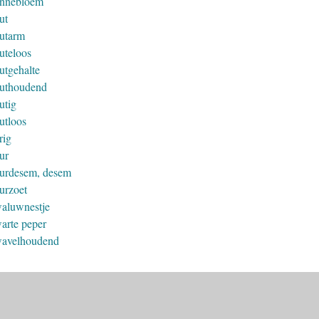
nnebloem
ut
utarm
uteloos
utgehalte
uthoudend
utig
utloos
rig
ur
urdesem, desem
urzoet
aluwnestje
arte peper
avelhoudend