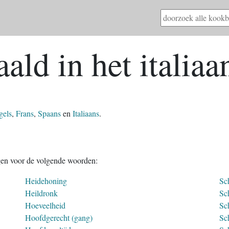
ald in het italiaa
gels
,
Frans
,
Spaans
en
Italiaans
.
gen voor de volgende woorden:
Heidehoning
Sc
Heildronk
Sc
Hoeveelheid
Sc
Hoofdgerecht (gang)
Sch