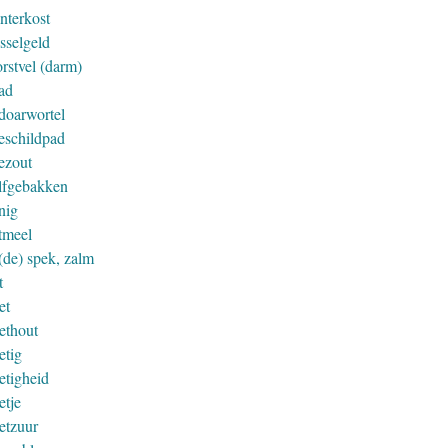
nterkost
sselgeld
rstvel (darm)
ad
doarwortel
eschildpad
ezout
lfgebakken
nig
tmeel
(de) spek, zalm
t
et
ethout
etig
etigheid
etje
etzuur