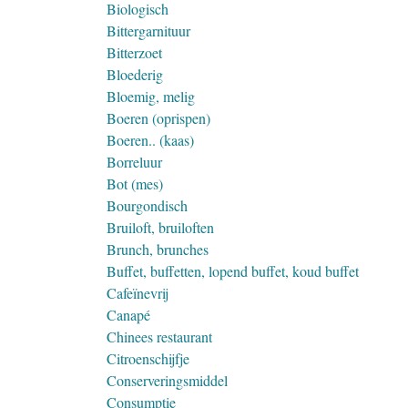
Biologisch
Bittergarnituur
Bitterzoet
Bloederig
Bloemig, melig
Boeren (oprispen)
Boeren.. (kaas)
Borreluur
Bot (mes)
Bourgondisch
Bruiloft, bruiloften
Brunch, brunches
Buffet, buffetten, lopend buffet, koud buffet
Cafeïnevrij
Canapé
Chinees restaurant
Citroenschijfje
Conserveringsmiddel
Consumptie