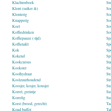
Klachtenboek
Snu
Klont (suiker &)
So
Klonterig
So
Knapperig
Sor
Koel
So
Koffiedrinken
So
Koffiepauze (-tijd)
Sp
Koffietafel
Spe
Kok
Sp
Kokend
Spi
Kookcursus
St
Kookster
Sto
Koolhydraat
St
Koolzuurhoudend
St
Koosjer, kosjer, kousjer
Su
Korrel, greintje
Su
Korrelig
Su
Korst (brood, gerecht)
Ta
Koud buffet
Taf