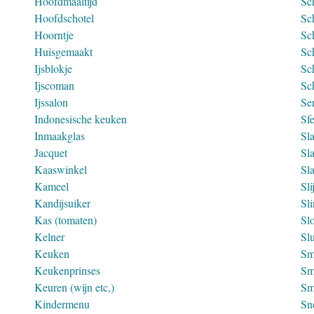
Hoofdmaaltijd
Sc
Hoofdschotel
Sc
Hoorntje
Sc
Huisgemaakt
Sc
Ijsblokje
Sc
Ijscoman
Sc
Ijssalon
Ser
Indonesische keuken
Sf
Inmaakglas
Sl
Jacquet
Sla
Kaaswinkel
Sl
Kameel
Sli
Kandijsuiker
Sl
Kas (tomaten)
Sl
Kelner
Sl
Keuken
Sm
Keukenprinses
Sm
Keuren (wijn etc,)
Sm
Kindermenu
Sn