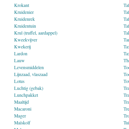
Krokant
Ta
Kruidenier
Ta
Kruidenrek
Ta
Kruidentuin
Ta
Krul (truffel, aardappel)
Tak
Kweekvijver
Ta
Kwekerij
Ta
Lardon
Ta
Lauw
Th
Levensmiddelen
To
Lijnzaad, vlaszaad
To
Lotus
To
Luchtig (gebak)
Tra
Lunchpakket
Tra
Maaltijd
Tra
Macaroni
Tr
Mager
Tr
Maïskolf
Tui