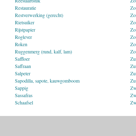
Reestaartstuk
Zo
Restauratie
Zo
Restverwerking (gerecht)
Zo
Rietsuiker
Zo
Rijstpapier
Zo
Roglever
Zo
Roken
Zo
Ruggenmerg (rund, kalf, lam)
Zo
Saffloer
Zu
Saffraan
Zu
Salpeter
Zu
Sapodilla, sapote, kauwgomboom
Zu
Sappig
Zw
Sassafras
Zw
Schaafsel
Zw