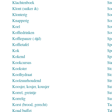
Klachtenboek
Snu
Klont (suiker &)
So
Klonterig
So
Knapperig
Sor
Koel
So
Koffiedrinken
So
Koffiepauze (-tijd)
Sp
Koffietafel
Spe
Kok
Sp
Kokend
Spi
Kookcursus
St
Kookster
Sto
Koolhydraat
St
Koolzuurhoudend
St
Koosjer, kosjer, kousjer
Su
Korrel, greintje
Su
Korrelig
Su
Korst (brood, gerecht)
Ta
Koud buffet
Taf