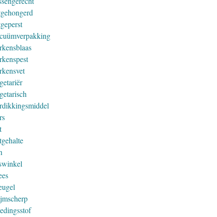
ssengerecht
tgehongerd
tgeperst
cuümverpakking
rkensblaas
rkenspest
rkensvet
getariër
getarisch
rdikkingsmiddel
rs
t
tgehalte
n
swinkel
ees
eugel
ijmscherp
edingsstof