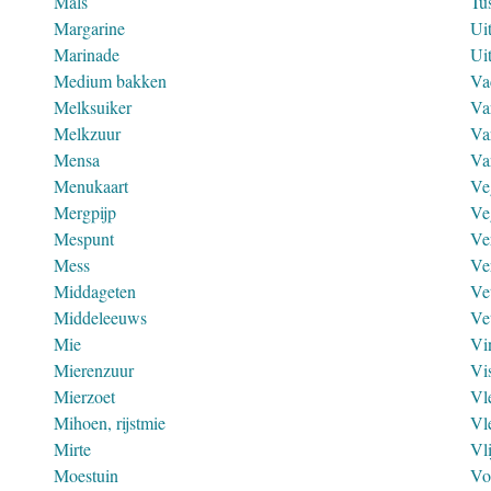
Mals
Tu
Margarine
Ui
Marinade
Ui
Medium bakken
Va
Melksuiker
Va
Melkzuur
Va
Mensa
Va
Menukaart
Ve
Mergpijp
Ve
Mespunt
Ve
Mess
Ve
Middageten
Ve
Middeleeuws
Ve
Mie
Vi
Mierenzuur
Vi
Mierzoet
Vl
Mihoen, rijstmie
Vl
Mirte
Vl
Moestuin
Vo