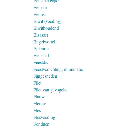
Eet smakelijk!
Eetbaar
Eetlust
Eiwit (voeding)
Eiwithoudend
Elzasser
Engelwortel
Epicurist
Etenstijd
Feestdis
Feestverlichting, illuminatie
Fijngesneden
Filet
Filet van gevogelte
Flauw
Flensje
Fles
Flesvoeding
Fonduen