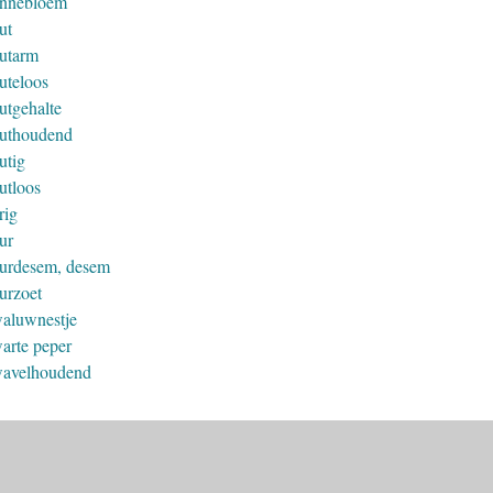
nnebloem
ut
utarm
uteloos
utgehalte
uthoudend
utig
utloos
rig
ur
urdesem, desem
urzoet
aluwnestje
arte peper
avelhoudend