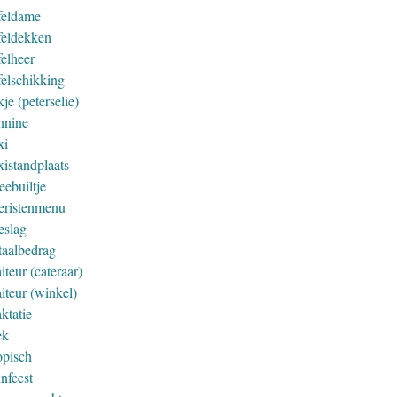
feldame
feldekken
felheer
felschikking
je (peterselie)
nnine
xi
xistandplaats
eebuiltje
eristenmenu
eslag
taalbedrag
iteur (cateraar)
iteur (winkel)
ktatie
ek
opisch
nfeest