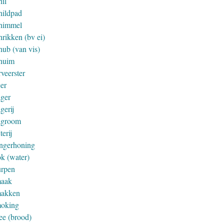
hil
hildpad
himmel
hrikken (bv ei)
hub (van vis)
huim
veerster
eer
ager
gerij
agroom
jterij
ingerhoning
ok (water)
urpen
aak
akken
oking
ee (brood)