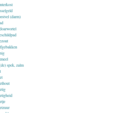
nterkost
sselgeld
rstvel (darm)
ad
doarwortel
eschildpad
ezout
lfgebakken
nig
tmeel
(de) spek, zalm
t
et
ethout
etig
etigheid
etje
etzuur