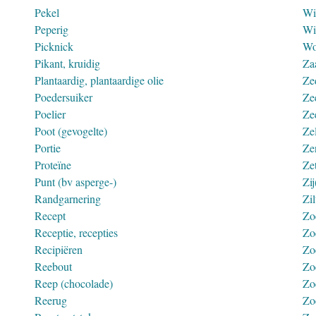
Pekel
Wi
Peperig
Wi
Picknick
Wo
Pikant, kruidig
Za
Plantaardig, plantaardige olie
Ze
Poedersuiker
Ze
Poelier
Ze
Poot (gevogelte)
Ze
Portie
Ze
Proteïne
Ze
Punt (bv asperge-)
Zij
Randgarnering
Zil
Recept
Zo
Receptie, recepties
Zo
Recipiëren
Zo
Reebout
Zo
Reep (chocolade)
Zo
Reerug
Zo