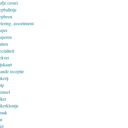
fje (zout)
epballetje
epbeen
tering, assortiment
uper
uperen
atten
cialiteit
ekvet
jskaart
aande receptie
kerij
olp
remsel
iker
ikerklontje
mak
ai
el