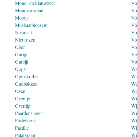
Mond- en klauwzeer
Vo
Mondvoorraad
Vo
Mootje
Vo
Muskaatbloesem
Vo
Nasmaak
Vo
Niet roken
Vo
Ober
Vo
Onrijp
Vr
Ontbijt
Vr
Oogst
Wa
Oploskoffie
W
Oudbakken
We
Oven
We
Oventje
Wi
Overrijp
Wi
Paardenslager
Wi
Pasteikorst
Wi
Pastille
Wi
Patatkraam
Wi