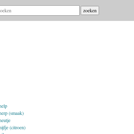
help
herp (smaak)
heutje
ijfje (citroen)