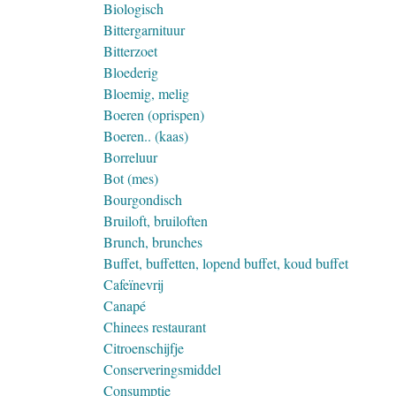
Biologisch
Bittergarnituur
Bitterzoet
Bloederig
Bloemig, melig
Boeren (oprispen)
Boeren.. (kaas)
Borreluur
Bot (mes)
Bourgondisch
Bruiloft, bruiloften
Brunch, brunches
Buffet, buffetten, lopend buffet, koud buffet
Cafeïnevrij
Canapé
Chinees restaurant
Citroenschijfje
Conserveringsmiddel
Consumptie