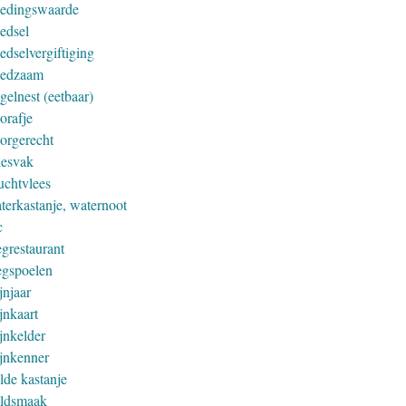
edingswaarde
edsel
edselvergiftiging
edzaam
gelnest (eetbaar)
orafje
orgerecht
iesvak
uchtvlees
terkastanje, waternoot
c
grestaurant
gspoelen
jnjaar
jnkaart
jnkelder
jnkenner
lde kastanje
ldsmaak