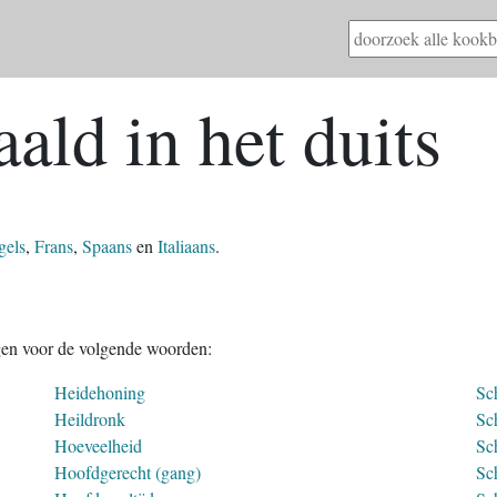
ald in het duits
gels
,
Frans
,
Spaans
en
Italiaans
.
gen voor de volgende woorden:
Heidehoning
Sc
Heildronk
Sc
Hoeveelheid
Sc
Hoofdgerecht (gang)
Sch