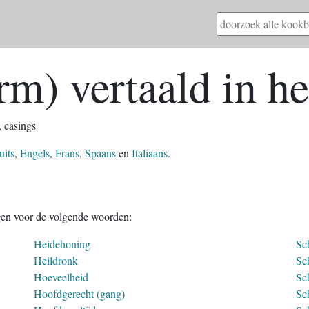
rm) vertaald in he
, casings
uits
,
Engels
,
Frans
,
Spaans
en
Italiaans
.
gen voor de volgende woorden:
Heidehoning
Sc
Heildronk
Sc
Hoeveelheid
Sc
Hoofdgerecht (gang)
Sch