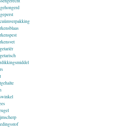
ssengerecht
tgehongerd
tgeperst
cuümverpakking
rkensblaas
rkenspest
rkensvet
getariër
getarisch
rdikkingsmiddel
rs
t
tgehalte
n
swinkel
ees
eugel
ijmscherp
edingsstof