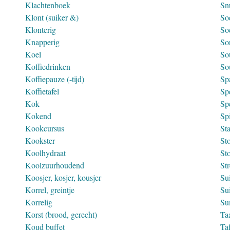
Klachtenboek
Snu
Klont (suiker &)
So
Klonterig
So
Knapperig
Sor
Koel
So
Koffiedrinken
So
Koffiepauze (-tijd)
Sp
Koffietafel
Spe
Kok
Sp
Kokend
Spi
Kookcursus
St
Kookster
Sto
Koolhydraat
St
Koolzuurhoudend
St
Koosjer, kosjer, kousjer
Su
Korrel, greintje
Su
Korrelig
Su
Korst (brood, gerecht)
Ta
Koud buffet
Taf