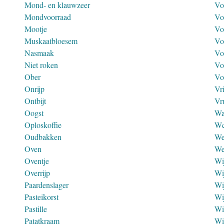
Mond- en klauwzeer
Vo
Mondvoorraad
Vo
Mootje
Vo
Muskaatbloesem
Vo
Nasmaak
Vo
Niet roken
Vo
Ober
Vo
Onrijp
Vr
Ontbijt
Vr
Oogst
Wa
Oploskoffie
W
Oudbakken
We
Oven
We
Oventje
Wi
Overrijp
Wi
Paardenslager
Wi
Pasteikorst
Wi
Pastille
Wi
Patatkraam
Wi