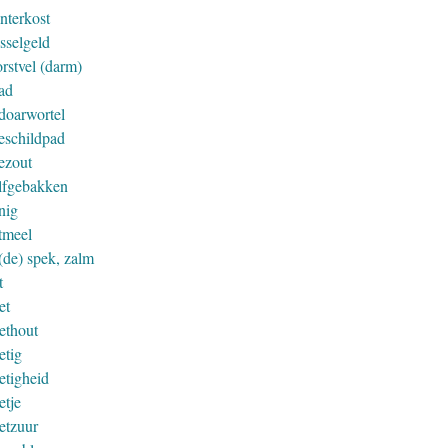
nterkost
sselgeld
rstvel (darm)
ad
doarwortel
eschildpad
ezout
lfgebakken
nig
tmeel
(de) spek, zalm
t
et
ethout
etig
etigheid
etje
etzuur