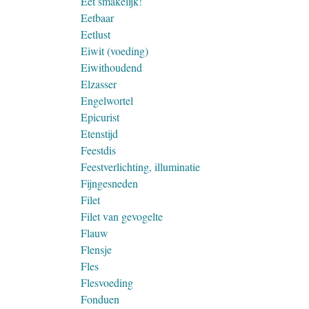
Eet smakelijk!
Eetbaar
Eetlust
Eiwit (voeding)
Eiwithoudend
Elzasser
Engelwortel
Epicurist
Etenstijd
Feestdis
Feestverlichting, illuminatie
Fijngesneden
Filet
Filet van gevogelte
Flauw
Flensje
Fles
Flesvoeding
Fonduen