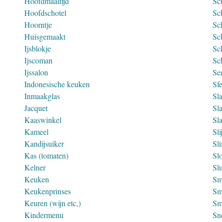
Hoofdmaaltijd
Sc
Hoofdschotel
Sc
Hoorntje
Sc
Huisgemaakt
Sc
Ijsblokje
Sc
Ijscoman
Sc
Ijssalon
Ser
Indonesische keuken
Sf
Inmaakglas
Sl
Jacquet
Sla
Kaaswinkel
Sl
Kameel
Sli
Kandijsuiker
Sl
Kas (tomaten)
Sl
Kelner
Sl
Keuken
Sm
Keukenprinses
Sm
Keuren (wijn etc,)
Sm
Kindermenu
Sn