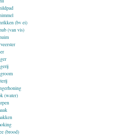
hil
hildpad
himmel
hrikken (bv ei)
hub (van vis)
huim
veerster
eer
ager
gerij
agroom
jterij
ingerhoning
ok (water)
urpen
aak
akken
oking
ee (brood)