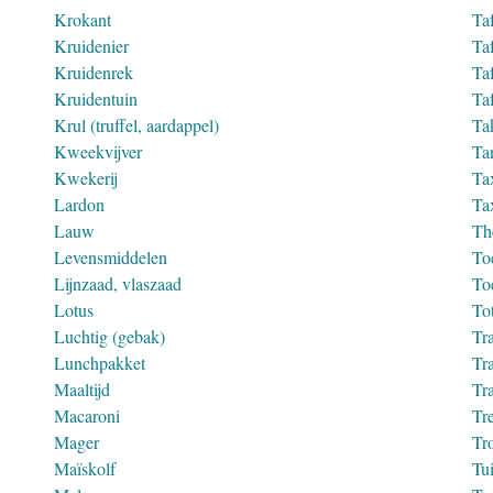
Krokant
Ta
Kruidenier
Ta
Kruidenrek
Ta
Kruidentuin
Ta
Krul (truffel, aardappel)
Tak
Kweekvijver
Ta
Kwekerij
Ta
Lardon
Ta
Lauw
Th
Levensmiddelen
To
Lijnzaad, vlaszaad
To
Lotus
To
Luchtig (gebak)
Tra
Lunchpakket
Tra
Maaltijd
Tra
Macaroni
Tr
Mager
Tr
Maïskolf
Tui