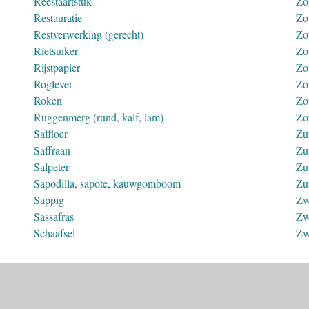
Reestaartstuk
Zo
Restauratie
Zo
Restverwerking (gerecht)
Zo
Rietsuiker
Zo
Rijstpapier
Zo
Roglever
Zo
Roken
Zo
Ruggenmerg (rund, kalf, lam)
Zo
Saffloer
Zu
Saffraan
Zu
Salpeter
Zu
Sapodilla, sapote, kauwgomboom
Zu
Sappig
Zw
Sassafras
Zw
Schaafsel
Zw