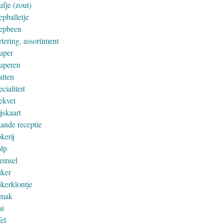
fje (zout)
epballetje
epbeen
tering, assortiment
uper
uperen
atten
cialiteit
ekvet
jskaart
aande receptie
kerij
olp
remsel
iker
ikerklontje
mak
ai
el