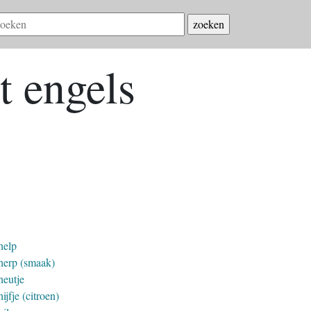
t engels
help
herp (smaak)
heutje
ijfje (citroen)