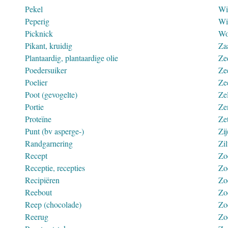
Pekel
Wi
Peperig
Wi
Picknick
Wo
Pikant, kruidig
Za
Plantaardig, plantaardige olie
Ze
Poedersuiker
Ze
Poelier
Ze
Poot (gevogelte)
Ze
Portie
Ze
Proteïne
Ze
Punt (bv asperge-)
Zij
Randgarnering
Zil
Recept
Zo
Receptie, recepties
Zo
Recipiëren
Zo
Reebout
Zo
Reep (chocolade)
Zo
Reerug
Zo