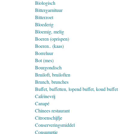
Biologisch
Bittergarnituur
Bitterzoet
Bloederig
Bloemig, melig
Boeren (oprispen)
Boeren.. (kaas)
Borreluur
Bot (mes)
Bourgondisch
Bruiloft, bruiloften
Brunch, brunches
Buffet, buffetten, lopend buffet, koud buffet
Cafeïnevrij
Canapé
Chinees restaurant
Citroenschijfje
Conserveringsmiddel
Consumptie