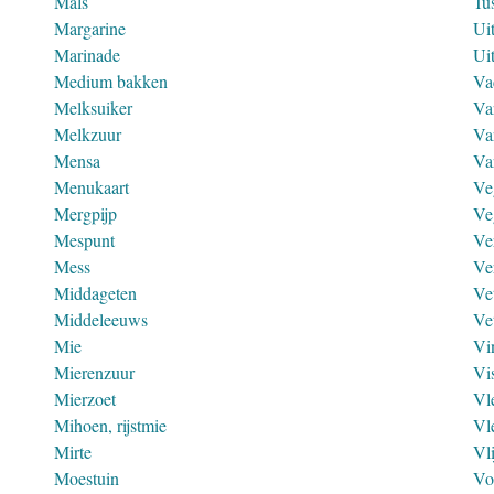
Mals
Tu
Margarine
Ui
Marinade
Ui
Medium bakken
Va
Melksuiker
Va
Melkzuur
Va
Mensa
Va
Menukaart
Ve
Mergpijp
Ve
Mespunt
Ve
Mess
Ve
Middageten
Ve
Middeleeuws
Ve
Mie
Vi
Mierenzuur
Vi
Mierzoet
Vl
Mihoen, rijstmie
Vl
Mirte
Vl
Moestuin
Vo