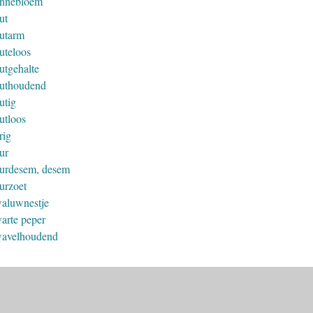
nnebloem
ut
utarm
uteloos
utgehalte
uthoudend
utig
utloos
rig
ur
urdesem, desem
urzoet
aluwnestje
arte peper
avelhoudend