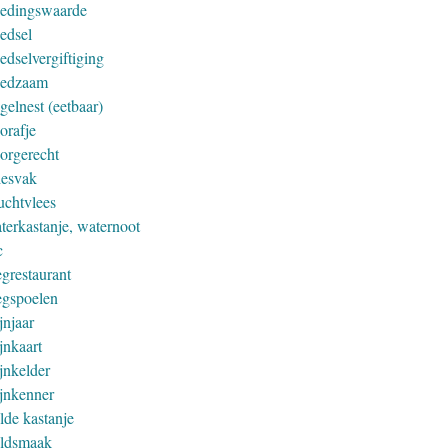
edingswaarde
edsel
edselvergiftiging
edzaam
gelnest (eetbaar)
orafje
orgerecht
iesvak
uchtvlees
terkastanje, waternoot
c
grestaurant
gspoelen
jnjaar
jnkaart
jnkelder
jnkenner
lde kastanje
ldsmaak