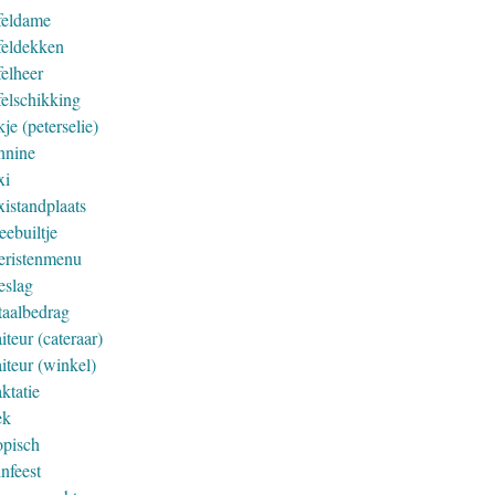
feldame
feldekken
felheer
felschikking
je (peterselie)
nnine
xi
xistandplaats
eebuiltje
eristenmenu
eslag
taalbedrag
iteur (cateraar)
iteur (winkel)
ktatie
ek
opisch
nfeest