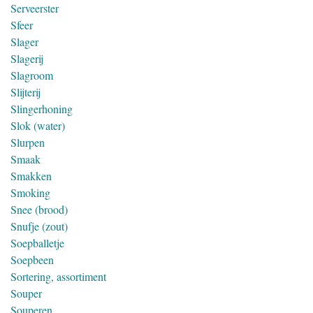
Serveerster
Sfeer
Slager
Slagerij
Slagroom
Slijterij
Slingerhoning
Slok (water)
Slurpen
Smaak
Smakken
Smoking
Snee (brood)
Snufje (zout)
Soepballetje
Soepbeen
Sortering, assortiment
Souper
Souperen