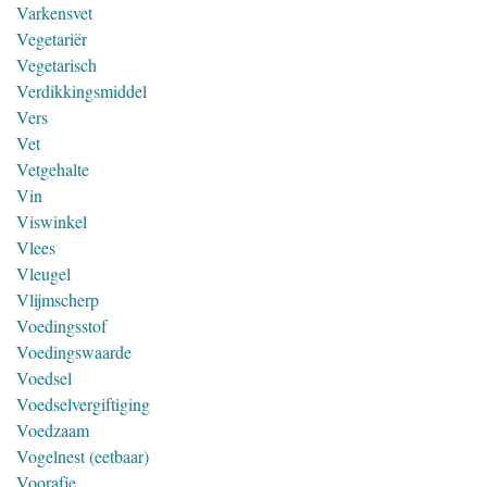
Varkensvet
Vegetariër
Vegetarisch
Verdikkingsmiddel
Vers
Vet
Vetgehalte
Vin
Viswinkel
Vlees
Vleugel
Vlijmscherp
Voedingsstof
Voedingswaarde
Voedsel
Voedselvergiftiging
Voedzaam
Vogelnest (eetbaar)
Voorafje