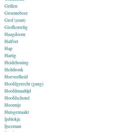
Grillen
Groenteboer
Grof (zout)
Grofkorrelig
Haagdoorn
Halfvet
Hap
Hartig
Heidehoning
Heildronk
Hoeveelheid
Hoofdgerecht (gang)
Hoofdmaaltijd
Hoofdschotel
Hoorntje
Huisgemaakt
Ijsblokje
Ijscoman