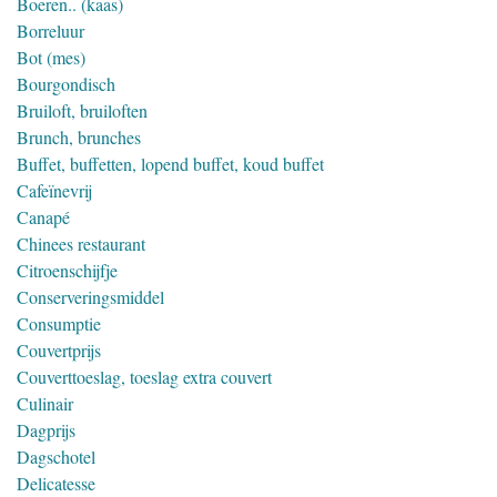
Boeren.. (kaas)
Borreluur
Bot (mes)
Bourgondisch
Bruiloft, bruiloften
Brunch, brunches
Buffet, buffetten, lopend buffet, koud buffet
Cafeïnevrij
Canapé
Chinees restaurant
Citroenschijfje
Conserveringsmiddel
Consumptie
Couvertprijs
Couverttoeslag, toeslag extra couvert
Culinair
Dagprijs
Dagschotel
Delicatesse