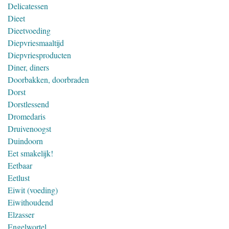
Delicatessen
Dieet
Dieetvoeding
Diepvriesmaaltijd
Diepvriesproducten
Diner, diners
Doorbakken, doorbraden
Dorst
Dorstlessend
Dromedaris
Druivenoogst
Duindoorn
Eet smakelijk!
Eetbaar
Eetlust
Eiwit (voeding)
Eiwithoudend
Elzasser
Engelwortel