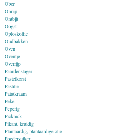
Ober
Onrijp
Ontbijt
Oogst
Oploskoffie
Oudbakken
Oven
Oventje
Overrijp
Paardenslager
Pasteikorst
Pastille
Patatkraam
Pekel
Peperig
Picknick
Pikant, kruidig
Plantaardig, plantaardige olie
Poedersuiker