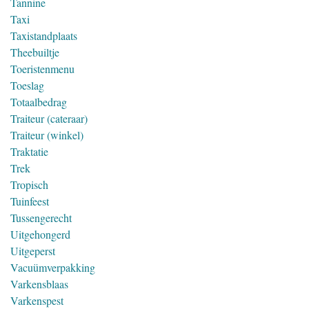
Tannine
Taxi
Taxistandplaats
Theebuiltje
Toeristenmenu
Toeslag
Totaalbedrag
Traiteur (cateraar)
Traiteur (winkel)
Traktatie
Trek
Tropisch
Tuinfeest
Tussengerecht
Uitgehongerd
Uitgeperst
Vacuümverpakking
Varkensblaas
Varkenspest