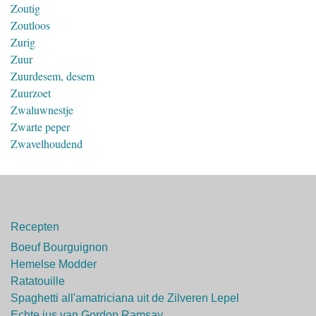
Zoutig
Zoutloos
Zurig
Zuur
Zuurdesem, desem
Zuurzoet
Zwaluwnestje
Zwarte peper
Zwavelhoudend
Recepten
Boeuf Bourguignon
Hemelse Modder
Ratatouille
Spaghetti all'amatriciana uit de Zilveren Lepel
Echte jus van Gordon Ramsay