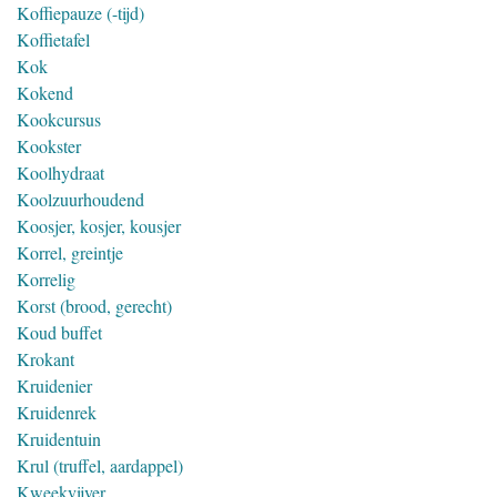
Koffiepauze (-tijd)
Koffietafel
Kok
Kokend
Kookcursus
Kookster
Koolhydraat
Koolzuurhoudend
Koosjer, kosjer, kousjer
Korrel, greintje
Korrelig
Korst (brood, gerecht)
Koud buffet
Krokant
Kruidenier
Kruidenrek
Kruidentuin
Krul (truffel, aardappel)
Kweekvijver