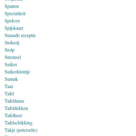
Spatten
Specialiteit
Spekvet
Spijskaart
Staande receptie
Stokerij
Stolp
Stremsel
Suiker
Suikerklontje
Sumak
Taai
Tafel
Tafeldame
Tafeldekken
Tafelheer
Tafelschikking
Takje (peterselie)