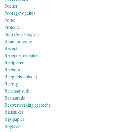
Poelier
Poot (gevogelte)
Portie
Proteïne
Punt (bv asperge-)
Randgarnering
Recept
Receptie, recepties
Recipiëren
Reebout
Reep (chocolade)
Reerug
Reestaartstuk
Restauratie
Restverwerking (gerecht)
Rietsuiker
Rijstpapier
Roglever