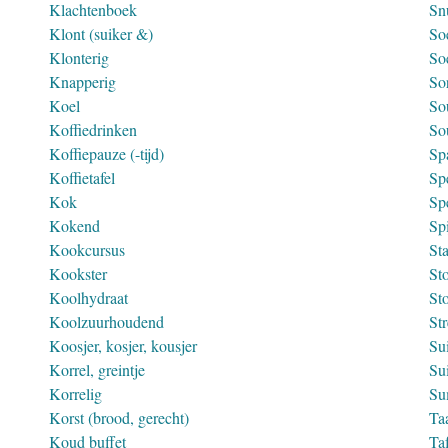
Klachtenboek
Snu
Klont (suiker &)
So
Klonterig
So
Knapperig
Sor
Koel
So
Koffiedrinken
So
Koffiepauze (-tijd)
Sp
Koffietafel
Spe
Kok
Sp
Kokend
Spi
Kookcursus
St
Kookster
Sto
Koolhydraat
St
Koolzuurhoudend
St
Koosjer, kosjer, kousjer
Su
Korrel, greintje
Su
Korrelig
Su
Korst (brood, gerecht)
Ta
Koud buffet
Taf