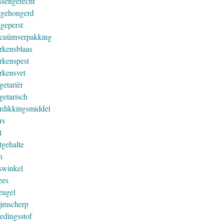
ssengerecht
tgehongerd
tgeperst
cuümverpakking
rkensblaas
rkenspest
rkensvet
getariër
getarisch
rdikkingsmiddel
rs
t
tgehalte
n
swinkel
ees
eugel
ijmscherp
edingsstof