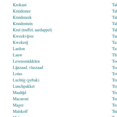
Krokant
Ta
Kruidenier
Ta
Kruidenrek
Ta
Kruidentuin
Ta
Krul (truffel, aardappel)
Tak
Kweekvijver
Ta
Kwekerij
Ta
Lardon
Ta
Lauw
Th
Levensmiddelen
To
Lijnzaad, vlaszaad
To
Lotus
To
Luchtig (gebak)
Tra
Lunchpakket
Tra
Maaltijd
Tra
Macaroni
Tr
Mager
Tr
Maïskolf
Tui