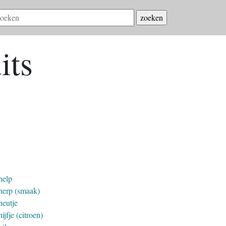
its
help
herp (smaak)
heutje
ijfje (citroen)