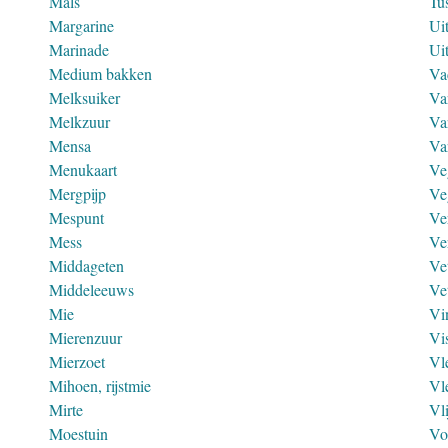
Mals
Tu
Margarine
Ui
Marinade
Ui
Medium bakken
Va
Melksuiker
Va
Melkzuur
Va
Mensa
Va
Menukaart
Ve
Mergpijp
Ve
Mespunt
Ve
Mess
Ve
Middageten
Ve
Middeleeuws
Ve
Mie
Vi
Mierenzuur
Vi
Mierzoet
Vl
Mihoen, rijstmie
Vl
Mirte
Vl
Moestuin
Vo