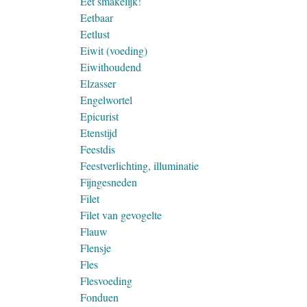
Eet smakelijk!
Eetbaar
Eetlust
Eiwit (voeding)
Eiwithoudend
Elzasser
Engelwortel
Epicurist
Etenstijd
Feestdis
Feestverlichting, illuminatie
Fijngesneden
Filet
Filet van gevogelte
Flauw
Flensje
Fles
Flesvoeding
Fonduen