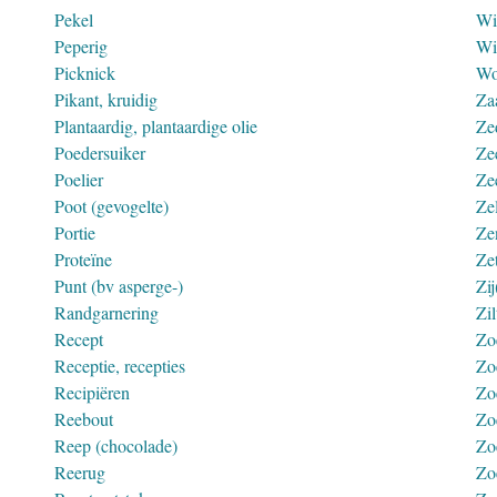
Pekel
Wi
Peperig
Wi
Picknick
Wo
Pikant, kruidig
Za
Plantaardig, plantaardige olie
Ze
Poedersuiker
Ze
Poelier
Ze
Poot (gevogelte)
Ze
Portie
Ze
Proteïne
Ze
Punt (bv asperge-)
Zij
Randgarnering
Zil
Recept
Zo
Receptie, recepties
Zo
Recipiëren
Zo
Reebout
Zo
Reep (chocolade)
Zo
Reerug
Zo