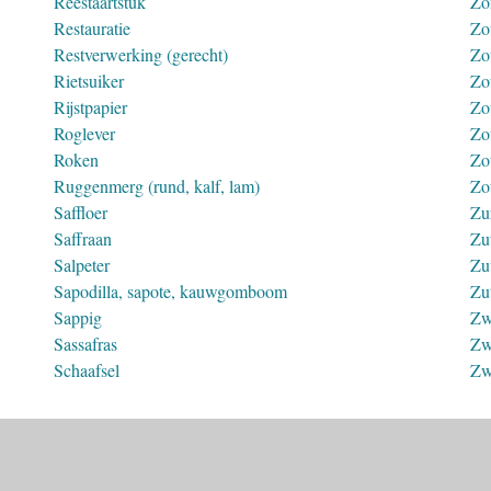
Reestaartstuk
Zo
Restauratie
Zo
Restverwerking (gerecht)
Zo
Rietsuiker
Zo
Rijstpapier
Zo
Roglever
Zo
Roken
Zo
Ruggenmerg (rund, kalf, lam)
Zo
Saffloer
Zu
Saffraan
Zu
Salpeter
Zu
Sapodilla, sapote, kauwgomboom
Zu
Sappig
Zw
Sassafras
Zw
Schaafsel
Zw