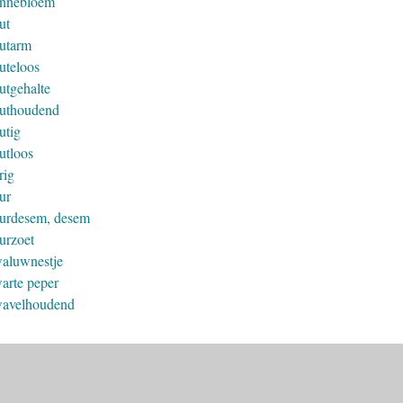
nnebloem
ut
utarm
uteloos
utgehalte
uthoudend
utig
utloos
rig
ur
urdesem, desem
urzoet
aluwnestje
arte peper
avelhoudend