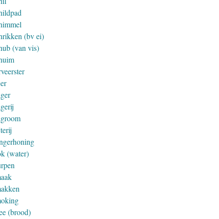
hil
hildpad
himmel
hrikken (bv ei)
hub (van vis)
huim
veerster
eer
ager
gerij
agroom
jterij
ingerhoning
ok (water)
urpen
aak
akken
oking
ee (brood)