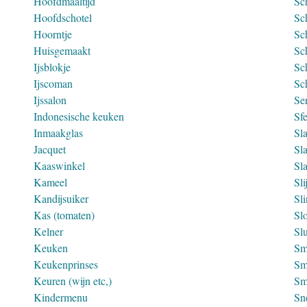
Hoofdmaaltijd
Sc
Hoofdschotel
Sc
Hoorntje
Sc
Huisgemaakt
Sc
Ijsblokje
Sc
Ijscoman
Sc
Ijssalon
Ser
Indonesische keuken
Sf
Inmaakglas
Sl
Jacquet
Sla
Kaaswinkel
Sl
Kameel
Sli
Kandijsuiker
Sl
Kas (tomaten)
Sl
Kelner
Sl
Keuken
Sm
Keukenprinses
Sm
Keuren (wijn etc,)
Sm
Kindermenu
Sn