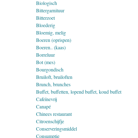
Biologisch
Bittergarnituur
Bitterzoet
Bloederig
Bloemig, melig
Boeren (oprispen)
Boeren.. (kaas)
Borreluur
Bot (mes)
Bourgondisch
Bruiloft, bruiloften
Brunch, brunches
Buffet, buffetten, lopend buffet, koud buffet
Cafeïnevrij
Canapé
Chinees restaurant
Citroenschijfje
Conserveringsmiddel
Consumptie