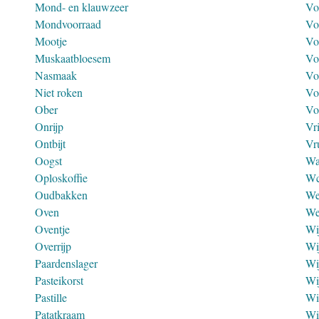
Mond- en klauwzeer
Vo
Mondvoorraad
Vo
Mootje
Vo
Muskaatbloesem
Vo
Nasmaak
Vo
Niet roken
Vo
Ober
Vo
Onrijp
Vr
Ontbijt
Vr
Oogst
Wa
Oploskoffie
W
Oudbakken
We
Oven
We
Oventje
Wi
Overrijp
Wi
Paardenslager
Wi
Pasteikorst
Wi
Pastille
Wi
Patatkraam
Wi