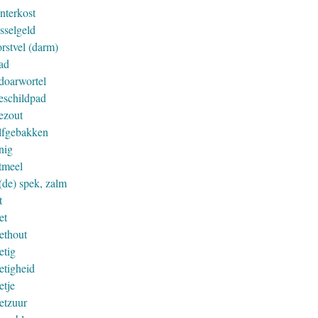
nterkost
sselgeld
rstvel (darm)
ad
doarwortel
eschildpad
ezout
lfgebakken
nig
tmeel
(de) spek, zalm
t
et
ethout
etig
etigheid
etje
etzuur