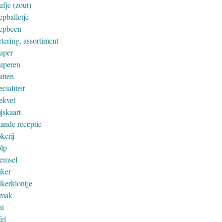
fje (zout)
epballetje
epbeen
tering, assortiment
uper
uperen
atten
cialiteit
ekvet
jskaart
aande receptie
kerij
olp
remsel
iker
ikerklontje
mak
ai
el