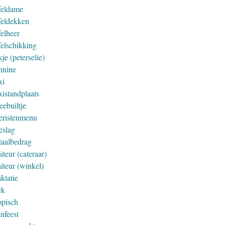
feldame
feldekken
felheer
felschikking
je (peterselie)
nnine
xi
xistandplaats
eebuiltje
eristenmenu
eslag
taalbedrag
iteur (cateraar)
iteur (winkel)
ktatie
ek
opisch
nfeest