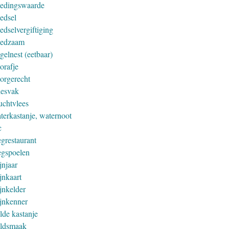
edingswaarde
edsel
edselvergiftiging
edzaam
gelnest (eetbaar)
orafje
orgerecht
iesvak
uchtvlees
terkastanje, waternoot
c
grestaurant
gspoelen
jnjaar
jnkaart
jnkelder
jnkenner
lde kastanje
ldsmaak