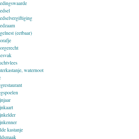
edingswaarde
edsel
edselvergiftiging
edzaam
gelnest (eetbaar)
orafje
orgerecht
iesvak
uchtvlees
terkastanje, waternoot
c
grestaurant
gspoelen
jnjaar
jnkaart
jnkelder
jnkenner
lde kastanje
ldsmaak