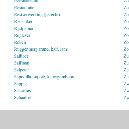
Reestaartstuk
Zo
Restauratie
Zo
Restverwerking (gerecht)
Zo
Rietsuiker
Zo
Rijstpapier
Zo
Roglever
Zo
Roken
Zo
Ruggenmerg (rund, kalf, lam)
Zo
Saffloer
Zu
Saffraan
Zu
Salpeter
Zu
Sapodilla, sapote, kauwgomboom
Zu
Sappig
Zw
Sassafras
Zw
Schaafsel
Zw