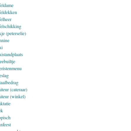
feldame
feldekken
felheer
felschikking
je (peterselie)
nnine
xi
xistandplaats
eebuiltje
eristenmenu
eslag
taalbedrag
iteur (cateraar)
iteur (winkel)
ktatie
ek
opisch
nfeest