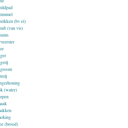
hil
hildpad
himmel
hrikken (bv ei)
hub (van vis)
huim
veerster
eer
ager
gerij
agroom
jterij
ingerhoning
ok (water)
urpen
aak
akken
oking
ee (brood)