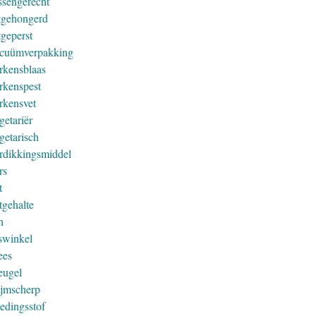
ssengerecht
tgehongerd
tgeperst
cuümverpakking
rkensblaas
rkenspest
rkensvet
getariër
getarisch
rdikkingsmiddel
rs
t
tgehalte
n
swinkel
ees
eugel
ijmscherp
edingsstof