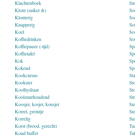
Klachtenboek
Snu
Klont (suiker &)
So
Klonterig
So
Knapperig
Sor
Koel
So
Koffiedrinken
So
Koffiepauze (-tijd)
Sp
Koffietafel
Spe
Kok
Sp
Kokend
Spi
Kookcursus
St
Kookster
Sto
Koolhydraat
St
Koolzuurhoudend
St
Koosjer, kosjer, kousjer
Su
Korrel, greintje
Su
Korrelig
Su
Korst (brood, gerecht)
Ta
Koud buffet
Taf