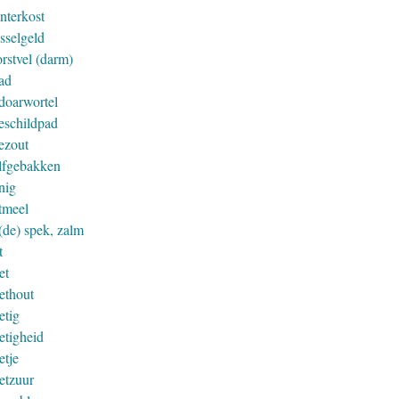
nterkost
sselgeld
rstvel (darm)
ad
doarwortel
eschildpad
ezout
lfgebakken
nig
tmeel
(de) spek, zalm
t
et
ethout
etig
etigheid
etje
etzuur