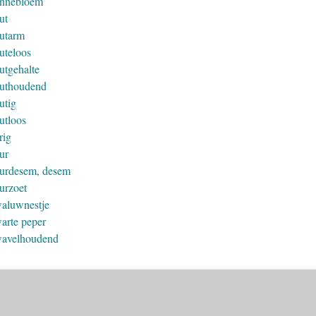
nnebloem
ut
utarm
uteloos
utgehalte
uthoudend
utig
utloos
rig
ur
urdesem, desem
urzoet
aluwnestje
arte peper
avelhoudend