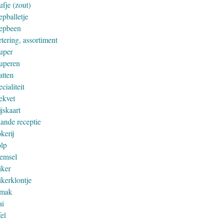
fje (zout)
epballetje
epbeen
tering, assortiment
uper
uperen
atten
cialiteit
ekvet
jskaart
aande receptie
kerij
olp
remsel
iker
ikerklontje
mak
ai
el