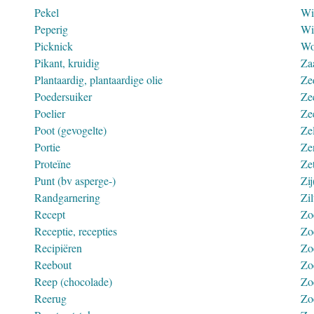
Pekel
Wi
Peperig
Wi
Picknick
Wo
Pikant, kruidig
Za
Plantaardig, plantaardige olie
Ze
Poedersuiker
Ze
Poelier
Ze
Poot (gevogelte)
Ze
Portie
Ze
Proteïne
Ze
Punt (bv asperge-)
Zij
Randgarnering
Zil
Recept
Zo
Receptie, recepties
Zo
Recipiëren
Zo
Reebout
Zo
Reep (chocolade)
Zo
Reerug
Zo