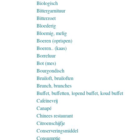
Biologisch
Bittergarnituur
Bitterzoet
Bloederig
Bloemig, melig
Boeren (oprispen)
Boeren.. (kaas)
Borreluur
Bot (mes)
Bourgondisch
Bruiloft, bruiloften
Brunch, brunches
Buffet, buffetten, lopend buffet, koud buffet
Cafeïnevrij
Canapé
Chinees restaurant
Citroenschijfje
Conserveringsmiddel
Consumptie