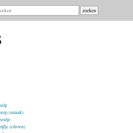
s
help
herp (smaak)
heutje
ijfje (citroen)