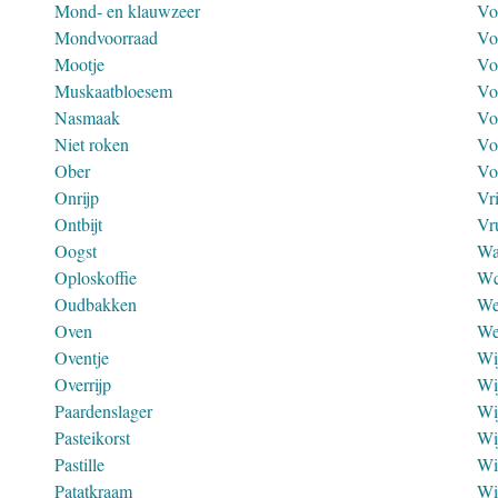
Mond- en klauwzeer
Vo
Mondvoorraad
Vo
Mootje
Vo
Muskaatbloesem
Vo
Nasmaak
Vo
Niet roken
Vo
Ober
Vo
Onrijp
Vr
Ontbijt
Vr
Oogst
Wa
Oploskoffie
W
Oudbakken
We
Oven
We
Oventje
Wi
Overrijp
Wi
Paardenslager
Wi
Pasteikorst
Wi
Pastille
Wi
Patatkraam
Wi