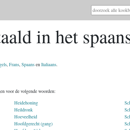
aald in het spaan
gels
,
Frans
,
Spaans
en
Italiaans
.
gen voor de volgende woorden:
Heidehoning
Sc
Heildronk
Sc
Hoeveelheid
Sc
Hoofdgerecht (gang)
Sch