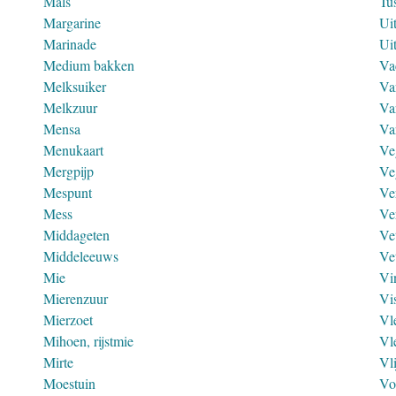
Mals
Tu
Margarine
Ui
Marinade
Ui
Medium bakken
Va
Melksuiker
Va
Melkzuur
Va
Mensa
Va
Menukaart
Ve
Mergpijp
Ve
Mespunt
Ve
Mess
Ve
Middageten
Ve
Middeleeuws
Ve
Mie
Vi
Mierenzuur
Vi
Mierzoet
Vl
Mihoen, rijstmie
Vl
Mirte
Vl
Moestuin
Vo