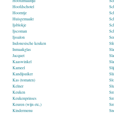
Hoofdmaaltijd
Sc
Hoofdschotel
Sc
Hoorntje
Sc
Huisgemaakt
Sc
Ijsblokje
Sc
Ijscoman
Sc
Ijssalon
Ser
Indonesische keuken
Sf
Inmaakglas
Sl
Jacquet
Sla
Kaaswinkel
Sl
Kameel
Sli
Kandijsuiker
Sl
Kas (tomaten)
Sl
Kelner
Sl
Keuken
Sm
Keukenprinses
Sm
Keuren (wijn etc,)
Sm
Kindermenu
Sn