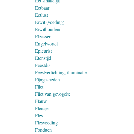
Eet smakelijk!
Eetbaar
Eetlust
Eiwit (voeding)
Eiwithoudend
Elzasser
Engelwortel
Epicurist
Etenstijd
Feestdis
Feestverlichting, illuminatie
Fijngesneden
Filet
Filet van gevogelte
Flauw
Flensje
Fles
Flesvoeding
Fonduen