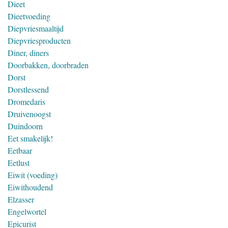
Dieet
Dieetvoeding
Diepvriesmaaltijd
Diepvriesproducten
Diner, diners
Doorbakken, doorbraden
Dorst
Dorstlessend
Dromedaris
Druivenoogst
Duindoorn
Eet smakelijk!
Eetbaar
Eetlust
Eiwit (voeding)
Eiwithoudend
Elzasser
Engelwortel
Epicurist