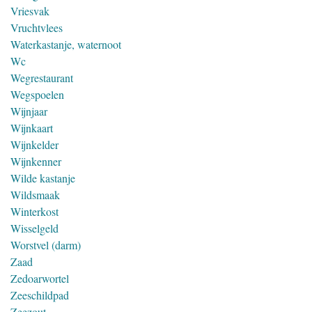
Vriesvak
Vruchtvlees
Waterkastanje, waternoot
Wc
Wegrestaurant
Wegspoelen
Wijnjaar
Wijnkaart
Wijnkelder
Wijnkenner
Wilde kastanje
Wildsmaak
Winterkost
Wisselgeld
Worstvel (darm)
Zaad
Zedoarwortel
Zeeschildpad
Zeezout