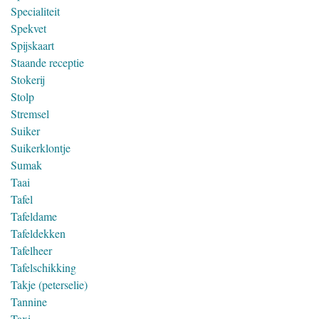
Specialiteit
Spekvet
Spijskaart
Staande receptie
Stokerij
Stolp
Stremsel
Suiker
Suikerklontje
Sumak
Taai
Tafel
Tafeldame
Tafeldekken
Tafelheer
Tafelschikking
Takje (peterselie)
Tannine
Taxi