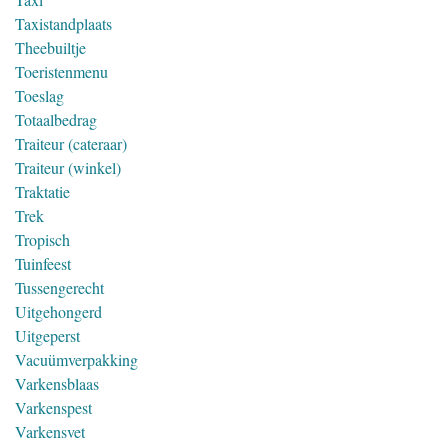
Taxistandplaats
Theebuiltje
Toeristenmenu
Toeslag
Totaalbedrag
Traiteur (cateraar)
Traiteur (winkel)
Traktatie
Trek
Tropisch
Tuinfeest
Tussengerecht
Uitgehongerd
Uitgeperst
Vacuümverpakking
Varkensblaas
Varkenspest
Varkensvet