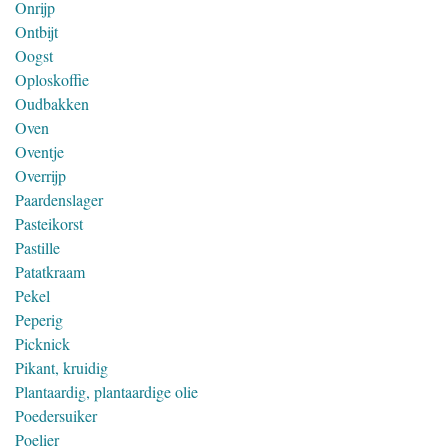
Onrijp
Ontbijt
Oogst
Oploskoffie
Oudbakken
Oven
Oventje
Overrijp
Paardenslager
Pasteikorst
Pastille
Patatkraam
Pekel
Peperig
Picknick
Pikant, kruidig
Plantaardig, plantaardige olie
Poedersuiker
Poelier