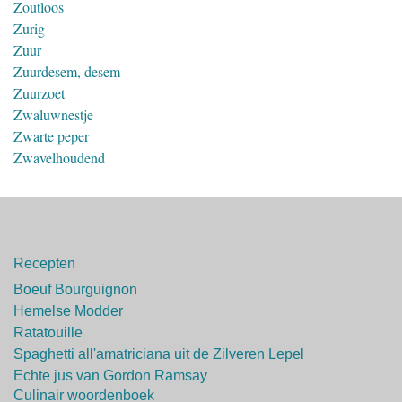
Zoutloos
Zurig
Zuur
Zuurdesem, desem
Zuurzoet
Zwaluwnestje
Zwarte peper
Zwavelhoudend
Recepten
Boeuf Bourguignon
Hemelse Modder
Ratatouille
Spaghetti all'amatriciana uit de Zilveren Lepel
Echte jus van Gordon Ramsay
Culinair woordenboek