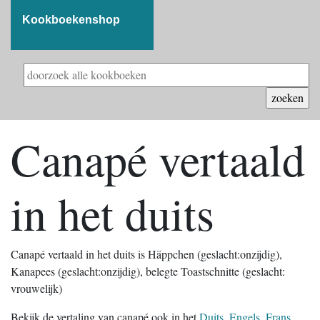
Kookboekenshop
Canapé vertaald
in het duits
Canapé vertaald in het duits is Häppchen (geslacht:onzijdig),
Kanapees (geslacht:onzijdig), belegte Toastschnitte (geslacht:
vrouwelijk)
Bekijk de vertaling van canapé ook in het
Duits
,
Engels
,
Frans
,