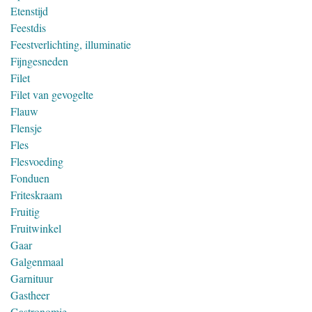
Etenstijd
Feestdis
Feestverlichting, illuminatie
Fijngesneden
Filet
Filet van gevogelte
Flauw
Flensje
Fles
Flesvoeding
Fonduen
Friteskraam
Fruitig
Fruitwinkel
Gaar
Galgenmaal
Garnituur
Gastheer
Gastronomie