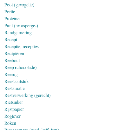
Poot (gevogelte)
Portie
Proteïne
Punt (bv asperge-)
Randgarnering
Recept
Receptie, recepties
Recipiëren
Reebout
Reep (chocolade)
Reerug
Reestaartstuk
Restauratie
Restverwerking (gerecht)
Rietsuiker
Rijstpapier
Roglever
Roken
Ruggenmerg (rund, kalf, lam)