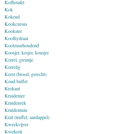
Koffietafel
Kok
Kokend
Kookcursus
Kookster
Koolhydraat
Koolzuurhoudend
Koosjer, kosjer, kousjer
Korrel, greintje
Korrelig
Korst (brood, gerecht)
Koud buffet
Krokant
Kruidenier
Kruidenrek
Kruidentuin
Krul (truffel, aardappel)
Kweekvijver
Kwekerij