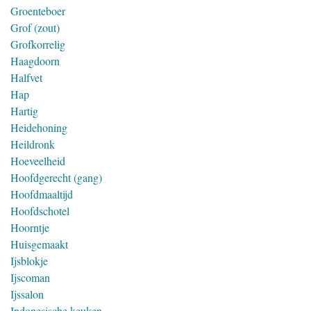
Groenteboer
Grof (zout)
Grofkorrelig
Haagdoorn
Halfvet
Hap
Hartig
Heidehoning
Heildronk
Hoeveelheid
Hoofdgerecht (gang)
Hoofdmaaltijd
Hoofdschotel
Hoorntje
Huisgemaakt
Ijsblokje
Ijscoman
Ijssalon
Indonesische keuken