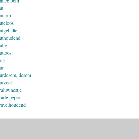
nnebloem
ut
utarm
uteloos
utgehalte
uthoudend
utig
utloos
rig
ur
urdesem, desem
urzoet
aluwnestje
arte peper
avelhoudend