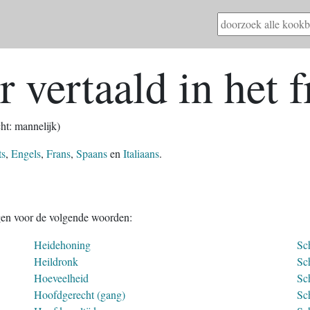
 vertaald in het f
cht: mannelijk)
ts
,
Engels
,
Frans
,
Spaans
en
Italiaans
.
gen voor de volgende woorden:
Heidehoning
Sc
Heildronk
Sc
Hoeveelheid
Sc
Hoofdgerecht (gang)
Sch