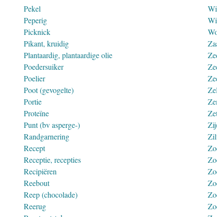
Pekel
Wi
Peperig
Wi
Picknick
Wo
Pikant, kruidig
Za
Plantaardig, plantaardige olie
Ze
Poedersuiker
Ze
Poelier
Ze
Poot (gevogelte)
Ze
Portie
Ze
Proteïne
Ze
Punt (bv asperge-)
Zij
Randgarnering
Zil
Recept
Zo
Receptie, recepties
Zo
Recipiëren
Zo
Reebout
Zo
Reep (chocolade)
Zo
Reerug
Zo