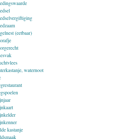
edingswaarde
edsel
edselvergiftiging
edzaam
gelnest (eetbaar)
orafje
orgerecht
iesvak
uchtvlees
terkastanje, waternoot
c
grestaurant
gspoelen
jnjaar
jnkaart
jnkelder
jnkenner
lde kastanje
ldsmaak