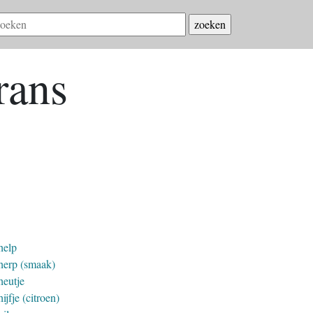
rans
help
herp (smaak)
heutje
ijfje (citroen)