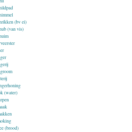
hil
hildpad
himmel
hrikken (bv ei)
hub (van vis)
huim
veerster
eer
ager
gerij
agroom
jterij
ingerhoning
ok (water)
urpen
aak
akken
oking
ee (brood)