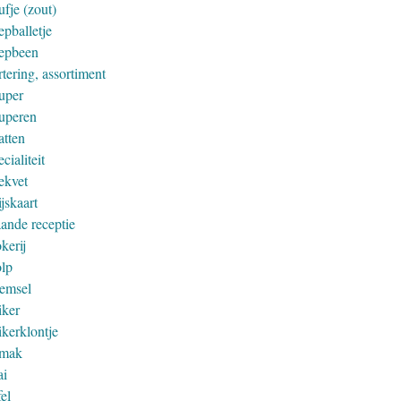
fje (zout)
epballetje
epbeen
tering, assortiment
uper
uperen
atten
cialiteit
ekvet
jskaart
aande receptie
kerij
olp
remsel
iker
ikerklontje
mak
ai
el