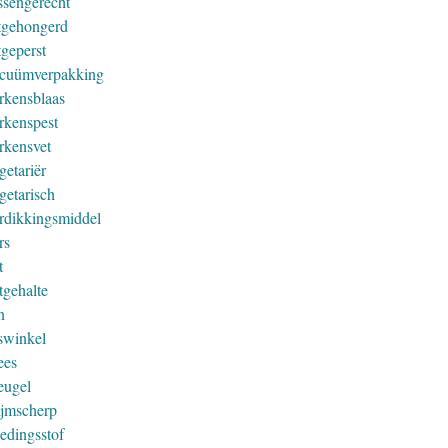
ssengerecht
tgehongerd
tgeperst
cuümverpakking
rkensblaas
rkenspest
rkensvet
getariër
getarisch
rdikkingsmiddel
rs
t
tgehalte
n
swinkel
ees
eugel
ijmscherp
edingsstof