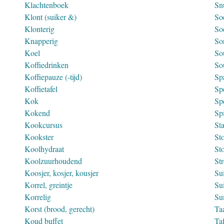
Klachtenboek
Snu
Klont (suiker &)
So
Klonterig
So
Knapperig
Sor
Koel
So
Koffiedrinken
So
Koffiepauze (-tijd)
Sp
Koffietafel
Spe
Kok
Sp
Kokend
Spi
Kookcursus
St
Kookster
Sto
Koolhydraat
St
Koolzuurhoudend
St
Koosjer, kosjer, kousjer
Su
Korrel, greintje
Su
Korrelig
Su
Korst (brood, gerecht)
Ta
Koud buffet
Taf