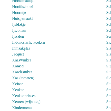
Hoofdmaaltijd
Sc
Hoofdschotel
Sc
Hoorntje
Sc
Huisgemaakt
Sc
Ijsblokje
Sc
Ijscoman
Sc
Ijssalon
Ser
Indonesische keuken
Sf
Inmaakglas
Sl
Jacquet
Sla
Kaaswinkel
Sl
Kameel
Sli
Kandijsuiker
Sl
Kas (tomaten)
Sl
Kelner
Sl
Keuken
Sm
Keukenprinses
Sm
Keuren (wijn etc,)
Sm
Kindermenu
Sn