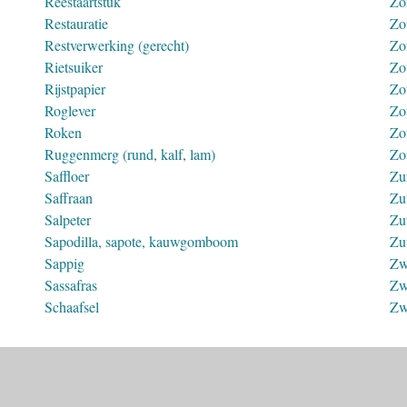
Reestaartstuk
Zo
Restauratie
Zo
Restverwerking (gerecht)
Zo
Rietsuiker
Zo
Rijstpapier
Zo
Roglever
Zo
Roken
Zo
Ruggenmerg (rund, kalf, lam)
Zo
Saffloer
Zu
Saffraan
Zu
Salpeter
Zu
Sapodilla, sapote, kauwgomboom
Zu
Sappig
Zw
Sassafras
Zw
Schaafsel
Zw