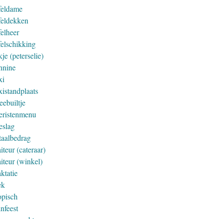
feldame
feldekken
felheer
felschikking
je (peterselie)
nnine
xi
xistandplaats
eebuiltje
eristenmenu
eslag
taalbedrag
iteur (cateraar)
iteur (winkel)
ktatie
ek
opisch
nfeest