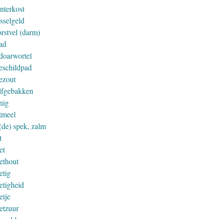
nterkost
sselgeld
rstvel (darm)
ad
doarwortel
eschildpad
ezout
lfgebakken
nig
tmeel
(de) spek, zalm
t
et
ethout
etig
etigheid
etje
etzuur