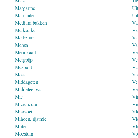
Mals
Tu
Margarine
Ui
Marinade
Ui
Medium bakken
Va
Melksuiker
Va
Melkzuur
Va
Mensa
Va
Menukaart
Ve
Mergpijp
Ve
Mespunt
Ve
Mess
Ve
Middageten
Ve
Middeleeuws
Ve
Mie
Vi
Mierenzuur
Vi
Mierzoet
Vl
Mihoen, rijstmie
Vl
Mirte
Vl
Moestuin
Vo