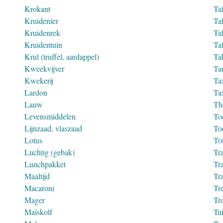
Krokant
Ta
Kruidenier
Ta
Kruidenrek
Ta
Kruidentuin
Ta
Krul (truffel, aardappel)
Tak
Kweekvijver
Ta
Kwekerij
Ta
Lardon
Ta
Lauw
Th
Levensmiddelen
To
Lijnzaad, vlaszaad
To
Lotus
To
Luchtig (gebak)
Tra
Lunchpakket
Tra
Maaltijd
Tra
Macaroni
Tr
Mager
Tr
Maïskolf
Tui