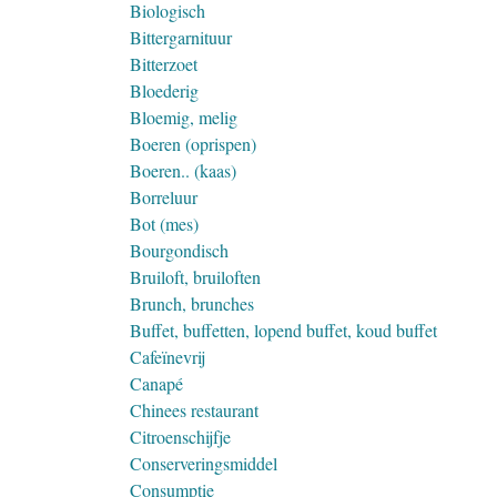
Biologisch
Bittergarnituur
Bitterzoet
Bloederig
Bloemig, melig
Boeren (oprispen)
Boeren.. (kaas)
Borreluur
Bot (mes)
Bourgondisch
Bruiloft, bruiloften
Brunch, brunches
Buffet, buffetten, lopend buffet, koud buffet
Cafeïnevrij
Canapé
Chinees restaurant
Citroenschijfje
Conserveringsmiddel
Consumptie