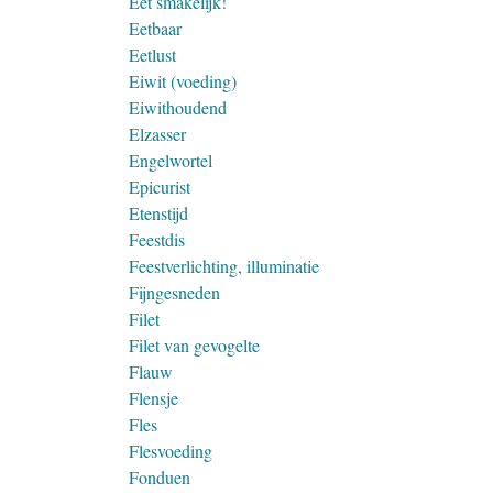
Eet smakelijk!
Eetbaar
Eetlust
Eiwit (voeding)
Eiwithoudend
Elzasser
Engelwortel
Epicurist
Etenstijd
Feestdis
Feestverlichting, illuminatie
Fijngesneden
Filet
Filet van gevogelte
Flauw
Flensje
Fles
Flesvoeding
Fonduen