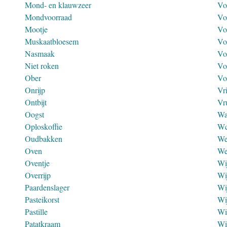
Mond- en klauwzeer
Vo
Mondvoorraad
Vo
Mootje
Vo
Muskaatbloesem
Vo
Nasmaak
Vo
Niet roken
Vo
Ober
Vo
Onrijp
Vr
Ontbijt
Vr
Oogst
Wa
Oploskoffie
W
Oudbakken
We
Oven
We
Oventje
Wi
Overrijp
Wi
Paardenslager
Wi
Pasteikorst
Wi
Pastille
Wi
Patatkraam
Wi