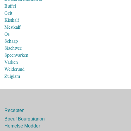
Buffel
Geit
Kistkalf
Mestkalf
Os
Schaap
Slachtvee
Speenvarken
Varken
Weiderund
Zuiglam
Recepten
Boeuf Bourguignon
Hemelse Modder