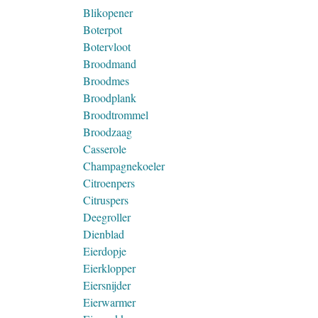
Blikopener
Boterpot
Botervloot
Broodmand
Broodmes
Broodplank
Broodtrommel
Broodzaag
Casserole
Champagnekoeler
Citroenpers
Citruspers
Deegroller
Dienblad
Eierdopje
Eierklopper
Eiersnijder
Eierwarmer