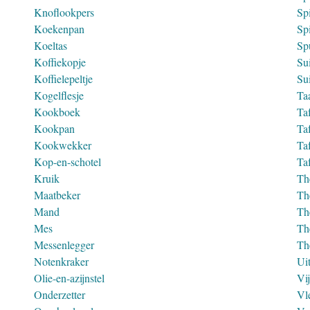
Knoflookpers
Sp
Koekenpan
Spi
Koeltas
Spu
Koffiekopje
Su
Koffielepeltje
Su
Kogelflesje
Ta
Kookboek
Taf
Kookpan
Ta
Kookwekker
Taf
Kop-en-schotel
Taf
Kruik
Th
Maatbeker
Th
Mand
Th
Mes
Th
Messenlegger
Th
Notenkraker
Uit
Olie-en-azijnstel
Vij
Onderzetter
Vl