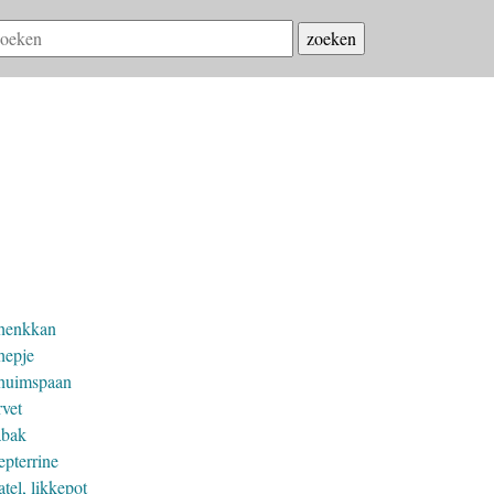
henkkan
hepje
huimspaan
rvet
abak
epterrine
tel, likkepot