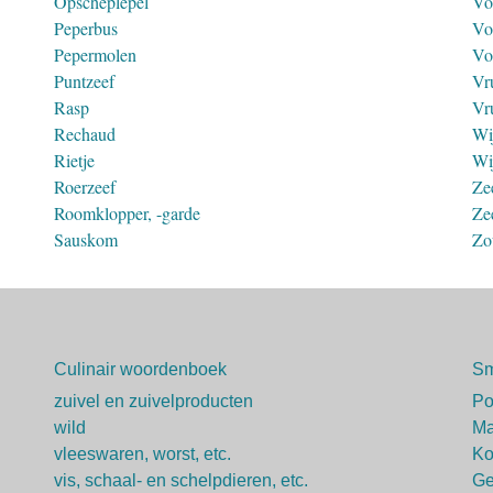
Opscheplepel
Vo
Peperbus
Vo
Pepermolen
Vo
Puntzeef
Vr
Rasp
Vru
Rechaud
Wi
Rietje
Wi
Roerzeef
Ze
Roomklopper, -garde
Ze
Sauskom
Zo
Culinair woordenboek
Sm
zuivel en zuivelproducten
P
wild
Ma
vleeswaren, worst, etc.
Ko
vis, schaal- en schelpdieren, etc.
Ge