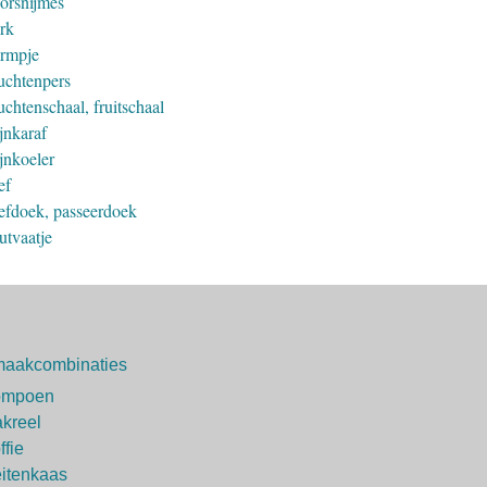
orsnijmes
rk
rmpje
uchtenpers
chtenschaal, fruitschaal
jnkaraf
jnkoeler
ef
efdoek, passeerdoek
utvaatje
aakcombinaties
ompoen
kreel
ffie
itenkaas