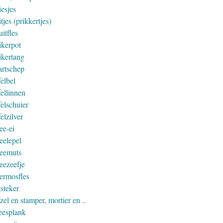
iesjes
tjes (prikkertjes)
itfles
ikerpot
ikertang
artschep
elbel
fellinnen
elschuier
elzilver
ee-ei
eelepel
eemuts
eezeefje
ermosfles
steker
zel en stamper, mortier en ..
eesplank