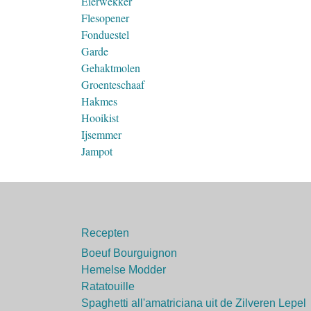
Eierwekker
Flesopener
Fonduestel
Garde
Gehaktmolen
Groenteschaaf
Hakmes
Hooikist
Ijsemmer
Jampot
Recepten
Boeuf Bourguignon
Hemelse Modder
Ratatouille
Spaghetti all'amatriciana uit de Zilveren Lepel